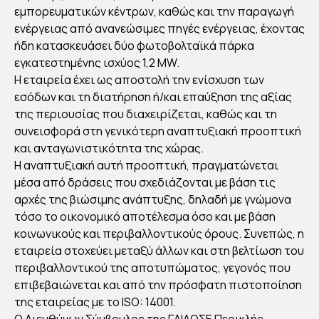
Publish
εμπορευματικών κέντρων, καθώς και την παραγωγή
ed
15/03/2
ενέργειας από ανανεώσιμες πηγές ενέργειας, έχοντας
022
ήδη κατασκευάσει δύο φωτοβολταϊκά πάρκα
εγκατεστημένης ισχύος 1,2 ΜW.
Η εταιρεία έχει ως αποστολή την ενίσχυση των
εσόδων και τη διατήρηση ή/και επαύξηση της αξίας
της περιουσίας που διαχειρίζεται, καθώς και τη
συνεισφορά στη γενικότερη αναπτυξιακή προοπτική
και ανταγωνιστικότητα της χώρας.
Η αναπτυξιακή αυτή προοπτική, πραγματώνεται
μέσα από δράσεις που σχεδιάζονται με βάση τις
αρχές της βιώσιμης ανάπτυξης, δηλαδή με γνώμονα
τόσο το οικονομικό αποτέλεσμα όσο και με βάση
κοινωνικούς και περιβαλλοντικούς όρους. Συνεπώς, η
εταιρεία στοχεύει μεταξύ άλλων και στη βελτίωση του
περιβαλλοντικού της αποτυπώματος, γεγονός που
επιβεβαιώνεται και από την πρόσφατη πιστοποίηση
της εταιρείας με το ISO: 14001.
Ο Διευθύνων Σύμβουλος της ΓΑΙΑΟΣΕ Περικλής