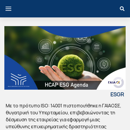
ESGR
EECE
Με το πρότυπο ISO: 14001 πιστοποιήθηκε η ΓΑΙAΟΣΕ,
H
θυγατρική του Υπερταμείου, επιβεβαιώνοντας τη
ΓΑΙ
δέσμευση της εταιρείας για εφαρμογή μιας
ΑΟ
υπεύθυνης επιχειρηματικής δραστηριότητας