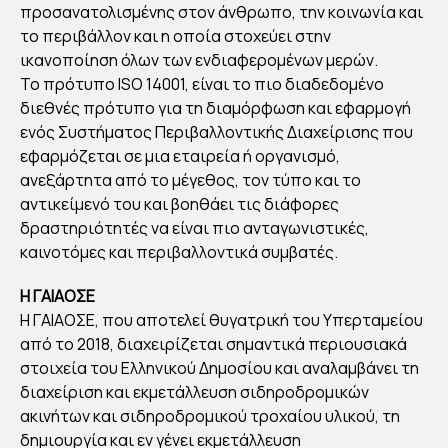
ΣΕ
προσανατολισμένης στον άνθρωπο, την κοινωνία και
το περιβάλλον και η οποία στοχεύει στην
ΕΛ
ικανοποίηση όλων των ενδιαφερομένων μερών.
ΑΒ
Το πρότυπο ISO 14001, είναι το πιο διαδεδομένο
Ε
διεθνές πρότυπο για τη διαμόρφωση και εφαρμογή
ΠΙΣ
ενός Συστήματος Περιβαλλοντικής Διαχείρισης που
ΤΟ
εφαρμόζεται σε μια εταιρεία ή οργανισμό,
ΠΟΙ
ανεξάρτητα από το μέγεθος, τον τύπο και το
αντικείμενό του και βοηθάει τις διάφορες
ΗΣ
δραστηριότητές να είναι πιο ανταγωνιστικές,
Η
καινοτόμες και περιβαλλοντικά συμβατές.
ISO
:
Η ΓΑΙΑΟΣΕ
140
Η ΓΑΙΑΟΣΕ, που αποτελεί θυγατρική του Υπερταμείου
από το 2018, διαχειρίζεται σημαντικά περιουσιακά
01
στοιχεία του Ελληνικού Δημοσίου και αναλαμβάνει τη
διαχείριση και εκμετάλλευση σιδηροδρομικών
By
ακινήτων και σιδηροδρομικού τροχαίου υλικού, τη
Στέλλα
Αυγου
δημιουργία και εν γένει εκμετάλλευση
στάκη