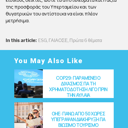
της προσφοράς του Υπερταμείου και των
θυγατρικών του αντίστοιχα να είναι πλέον
μετρήσιμα.
In this article:
ESG
,
ΓΑΙΑΟΣΕ
,
Πρώτα 6 θέματα
You May Also Like
COP29: ΠΑΡΑΜΕΝΕΙ Ο
ΔΙΧΑΣΜΟΣ ΓΙΑ ΤΗ
ΧΡΗΜΑΤΟΔΟΤΗΣΗ ΛΙΓΟ ΠΡΙΝ
ΤΗΝ ΑΥΛΑΙΑ
OHE: ΠΑΝΩ ΑΠΟ 50 ΧΩΡΕΣ
ΥΠΕΓΡΑΨΑΝ ΔΙΑΚΗΡΥΞΗ ΓΙΑ
ΒΙΩΣΙΜΟ ΤΟΥΡΙΣΜΟ