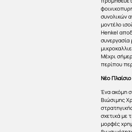
προμηθεύετα
φοινικοπυρη
συνολικών α
μοντέλο ισο
Henkel αποδ
συνεργασία 
μικροκαλλιε
Μέχρι σήμερ
περίπου περ
Νέο Πλαίσι
Ένα ακόμη σ
Βιώσιμης Χρ
στρατηγικής
σχετικά με 
μορφές χρημ
βιωσιμότητα