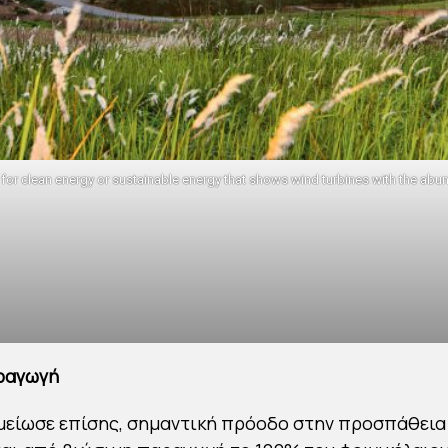
 for clean energy or sustainable energy that shows wind turbines with the abu
ραγωγή
μείωσε επίσης, σημαντική πρόοδο στην προσπάθεια