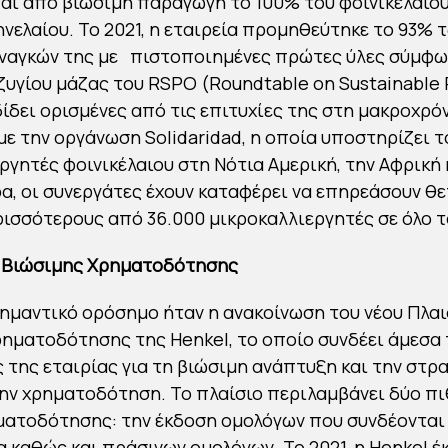
ι από βιώσιμη παραγωγή το 100% του φοινικέλαιου
νελαίου. Το 2021, η εταιρεία προμηθεύτηκε το 93% 
ναγκών της με πιστοποιημένες πρώτες ύλες σύμφω
ζυγίου μάζας του RSPO (Roundtable on Sustainable P
ίδει ορισμένες από τις επιτυχίες της στη μακροχρό
με την οργάνωση Solidaridad, η οποία υποστηρίζει τ
ργητές φοινικέλαιου στη Νότια Αμερική, την Αφρική κ
α, οι συνεργάτες έχουν καταφέρει να επηρεάσουν θε
ισσότερους από 36.000 μικροκαλλιεργητές σε όλο τ
ο Βιώσιμης Χρηματοδότησης
ημαντικό ορόσημο ήταν η ανακοίνωση του νέου Πλαι
ηματοδότησης της Henkel, το οποίο συνδέει άμεσα 
 της εταιρίας για τη βιώσιμη ανάπτυξη και την στρ
την χρηματοδότηση. Το πλαίσιο περιλαμβάνει δύο π
ατοδότησης: την έκδοση ομολόγων που συνδέονται 
 καθώς και πράσινων ομολόγων. Το 2021, η Henkel έκ