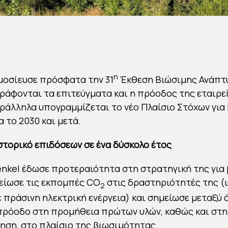
η
μοσίευσε πρόσφατα την 31
Έκθεση Βιώσιμης Ανάπτυ
ράφονται τα επιτεύγματα και η πρόοδος της εταιρεί
αράλληλα υπογραμμίζεται το νέο Πλαίσιο Στόχων για
 το 2030 και μετά.
στορικό επιδόσεων σε ένα δύσκολο έτος
Henkel έδωσε προτεραιότητα στη στρατηγική της για
είωσε τις εκπομπές CO
στις δραστηριότητές της (ι
2
 πράσινη ηλεκτρική ενέργεια) και σημείωσε μεταξύ 
πρόοδο στη προμήθεια πρώτων υλών, καθώς και στη
ση, στο πλαίσιο της βιωσιμότητας.