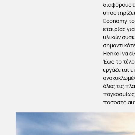
διάφορους ε
υποστηρίζει
Economy του
εταιρίας γι
υλικών συσκ
σημαντικότε
Henkel να ε
Έως το τέλο
εργάζεται ε
ανακυκλωμέν
όλες τις πλ
παγκοσμίως 
ποσοστό αυτ