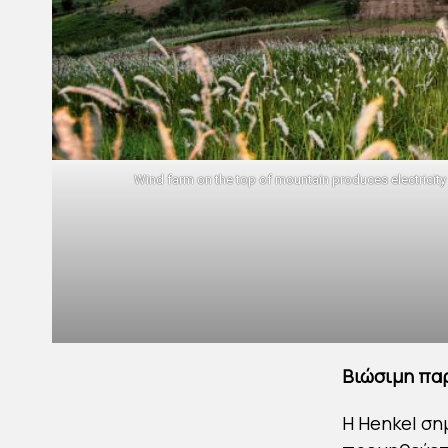
Wind farm on the top of mountain produces electricity
Βιώσιμη πα
Η Henkel ση