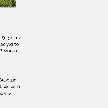
ξης, στην
ας για το
 Βιώσιμη
 βιώσιμη
δίως με τη
άλλων,