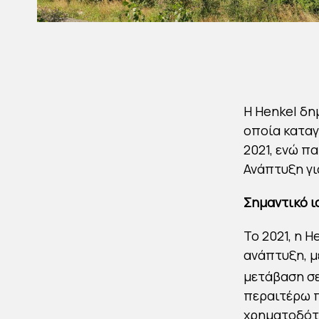
Η Henkel δη
οποία καταγ
2021, ενώ π
Ανάπτυξη για
Σημαντικό ι
Το 2021, η 
ανάπτυξη, μ
μετάβαση σε
περαιτέρω 
χρηματοδότη