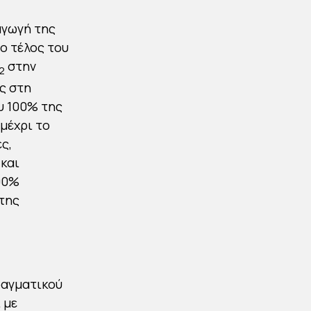
αγωγή της
το τέλος του
στην
2
ης στη
υ 100% της
μέχρι το
ς,
 και
00%
 της
ραγματικού
 με