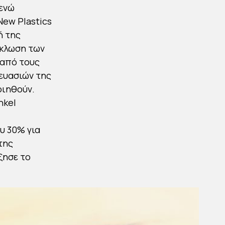
 ενώ
New Plastics
ή της
ύκλωση των
 από τους
κευασιών της
οιηθούν.
nkel
υ 30% για
της
ξησε το