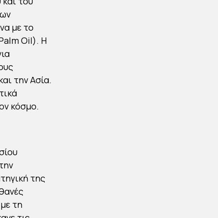
 και του
των
να με το
alm Oil). Η
νια
ους
αι την Ασία.
τικά
ον κόσμο.
σίου
την
ατηγική της
ιθανές
με τη
ανε τις