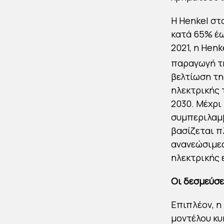
Η Henkel στ
κατά 65% έω
2021, η Hen
παραγωγή της
βελτίωση τη
ηλεκτρικής 
2030. Μέχρι 
συμπεριλαμβ
βασίζεται π
ανανεώσιμες
ηλεκτρικής 
Οι δεσμεύσε
Επιπλέον, η
μοντέλου κυ