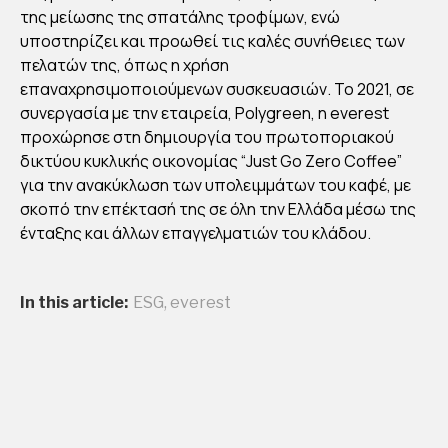
ΚΡΙ
της μείωσης της σπατάλης τροφίμων, ενώ
ΘΗ
υποστηρίζει και προωθεί τις καλές συνήθειες των
ΚΕ
πελατών της, όπως η χρήση
ΩΣ
επαναχρησιμοποιούμενων συσκευασιών. Το 2021, σε
“EC
συνεργασία με την εταιρεία, Polygreen, η everest
προχώρησε στη δημιουργία του πρωτοποριακού
O-
δικτύου κυκλικής οικονομίας “Just Go Zero Coffee”
FRI
για την ανακύκλωση των υπολειμμάτων του καφέ, με
EN
σκοπό την επέκτασή της σε όλη την Ελλάδα μέσω της
DLY
ένταξης και άλλων επαγγελματιών του κλάδου.
FRA
NC
In this article:
ESG
,
everest
HIS
E”
By
Στέλλα
Αυγου
στάκη
Publish