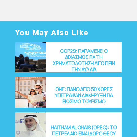
ed
09/02/2
022
You May Also Like
COP29: ΠΑΡΑΜΕΝΕΙ Ο
ΔΙΧΑΣΜΟΣ ΓΙΑ ΤΗ
ΧΡΗΜΑΤΟΔΟΤΗΣΗ ΛΙΓΟ ΠΡΙΝ
ΤΗΝ ΑΥΛΑΙΑ
OHE: ΠΑΝΩ ΑΠΟ 50 ΧΩΡΕΣ
ΥΠΕΓΡΑΨΑΝ ΔΙΑΚΗΡΥΞΗ ΓΙΑ
ΒΙΩΣΙΜΟ ΤΟΥΡΙΣΜΟ
HAITHAM AL GHAIS (OPEC): ΤΟ
ΠΕΤΡΕΛΑΙΟ ΕΙΝΑΙ ΔΩΡΟ ΘΕΟΥ