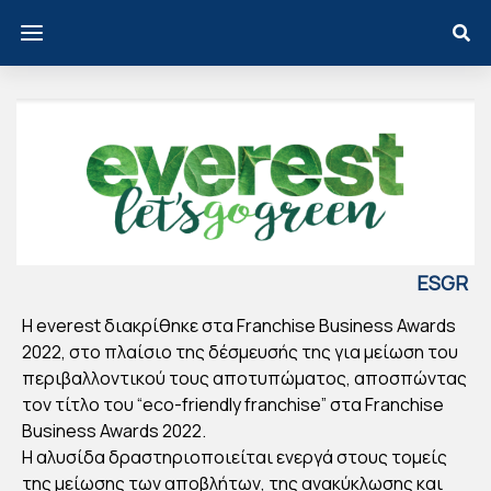
ESGR
EECE
Η everest διακρίθηκε στα Franchise Business Awards
Η
2022, στο πλαίσιο της δέσμευσής της για μείωση του
EVE
περιβαλλοντικού τους αποτυπώματος, αποσπώντας
RES
τον τίτλο του “eco-friendly franchise” στα Franchise
T
Business Awards 2022.
Η αλυσίδα δραστηριοποιείται ενεργά στους τομείς
ΔΙΑ
της μείωσης των αποβλήτων, της ανακύκλωσης και