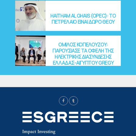
Στέλλα
Αυγου
στάκη
HAITHAM AL GHAIS (OPEC): ΤΟ
Publish
ed
ΠΕΤΡΕΛΑΙΟ ΕΙΝΑΙ ΔΩΡΟ ΘΕΟΥ
13/11/20
23
ΟΜΙΛΟΣ ΚΟΠΕΛΟΥΖΟΥ:
ΠΑΡΟΥΣΙΑΣΕ ΤΑ ΟΦΕΛΗ ΤΗΣ
ΗΛΕΚΤΡΙΚΗΣ ΔΙΑΣΥΝΔΕΣΗΣ
ΕΛΛΑΔΑΣ-ΑΙΓΥΠΤΟΥ GREGY