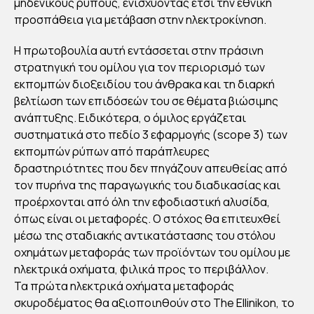
ΛΗ
μηδενικούς ρύπους, ενισχύοντας έτσι την εθνική
Σ:
προσπάθεια για μετάβαση στην ηλεκτροκίνηση.
ΕΦ
Η πρωτοβουλία αυτή εντάσσεται στην πράσινη
ΕΡΕ
στρατηγική του ομίλου για τον περιορισμό των
ΤΑ
εκπομπών διοξειδίου του άνθρακα και τη διαρκή
ΠΡ
βελτίωση των επιδόσεών του σε θέματα βιώσιμης
ΩΤ
ανάπτυξης. Ειδικότερα, ο όμιλος εργάζεται
συστηματικά στο πεδίο 3 εφαρμογής (scope 3) των
Α
εκπομπών ρύπων από παράπλευρες
ΗΛ
δραστηριότητες που δεν πηγάζουν απευθείας από
ΕΚ
τον πυρήνα της παραγωγικής του διαδικασίας και
ΤΡΙ
προέρχονται από όλη την εφοδιαστική αλυσίδα,
ΚΑ
όπως είναι οι μεταφορές. Ο στόχος θα επιτευχθεί
ΟΧ
μέσω της σταδιακής αντικατάστασης του στόλου
οχημάτων μεταφοράς των προϊόντων του ομίλου με
ΗΜ
ηλεκτρικά οχήματα, φιλικά προς το περιβάλλον.
ΑΤΑ
Τα πρώτα ηλεκτρικά οχήματα μεταφοράς
ΜΕ
σκυροδέματος θα αξιοποιηθούν στο The Ellinikon, το