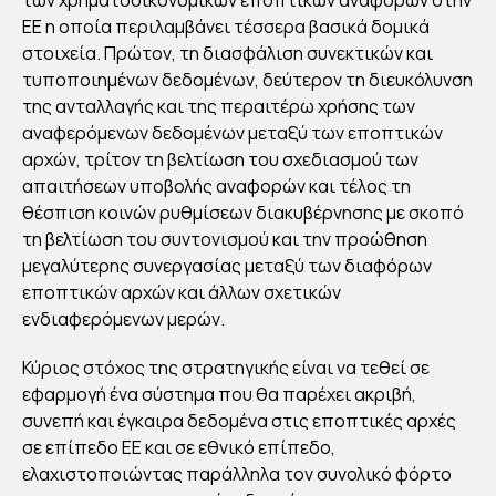
ΙΟΝ
ΕΕ η οποία περιλαμβάνει τέσσερα βασικά δομικά
: Η
στοιχεία. Πρώτον, τη διασφάλιση συνεκτικών και
ΝΕ
τυποποιημένων δεδομένων, δεύτερον τη διευκόλυνση
Α
της ανταλλαγής και της περαιτέρω χρήσης των
ΣΤ
αναφερόμενων δεδομένων μεταξύ των εποπτικών
ΡΑ
αρχών, τρίτον τη βελτίωση του σχεδιασμού των
ΤΗ
απαιτήσεων υποβολής αναφορών και τέλος τη
θέσπιση κοινών ρυθμίσεων διακυβέρνησης με σκοπό
ΓΙΚ
τη βελτίωση του συντονισμού και την προώθηση
Η
μεγαλύτερης συνεργασίας μεταξύ των διαφόρων
ΣΤ
εποπτικών αρχών και άλλων σχετικών
ΟΝ
ενδιαφερόμενων μερών.
ΨΗ
Κύριος στόχος της στρατηγικής είναι να τεθεί σε
ΦΙΑ
εφαρμογή ένα σύστημα που θα παρέχει ακριβή,
ΚΟ
συνεπή και έγκαιρα δεδομένα στις εποπτικές αρχές
ΧΡ
σε επίπεδο ΕΕ και σε εθνικό επίπεδο,
ΗΜ
ελαχιστοποιώντας παράλληλα τον συνολικό φόρτο