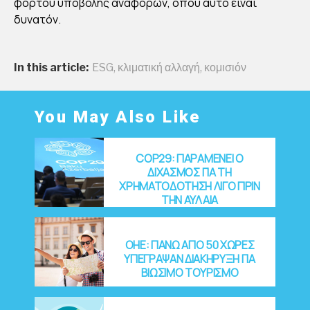
φόρτου υποβολής αναφορών, όπου αυτό είναι
δυνατόν.
In this article:
ESG
,
κλιματική αλλαγή
,
κομισιόν
You May Also Like
COP29: ΠΑΡΑΜΕΝΕΙ Ο
ΔΙΧΑΣΜΟΣ ΓΙΑ ΤΗ
ΧΡΗΜΑΤΟΔΟΤΗΣΗ ΛΙΓΟ ΠΡΙΝ
ΤΗΝ ΑΥΛΑΙΑ
OHE: ΠΑΝΩ ΑΠΟ 50 ΧΩΡΕΣ
ΥΠΕΓΡΑΨΑΝ ΔΙΑΚΗΡΥΞΗ ΓΙΑ
ΒΙΩΣΙΜΟ ΤΟΥΡΙΣΜΟ