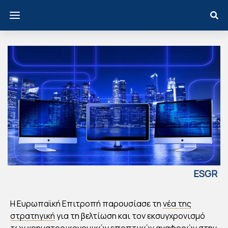
ESGR
EECE
ΚΟ
Η Ευρωπαϊκή Επιτροπή παρουσίασε τη
νέα της
ΜΙΣ
στρατηγική
για τη βελτίωση και τον εκσυγχρονισμό
των χρηματοοικονομικών εποπτικών αναφορών στην