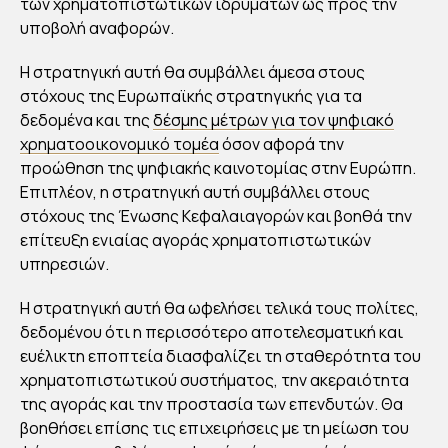
ΑΤ
των χρηματοπιστωτικών ιδρυμάτων ως προς την
ΟΟΙ
υποβολή αναφορών.
ΚΟ
Η στρατηγική αυτή θα συμβάλλει άμεσα στους
ΝΟ
στόχους της Ευρωπαϊκής στρατηγικής για τα
ΜΙΚ
δεδομένα και της
δέσμης μέτρων για τον ψηφιακό
Ο
χρηματοοικονομικό τομέα
όσον αφορά την
ΤΟ
προώθηση της ψηφιακής καινοτομίας στην Ευρώπη.
Επιπλέον, η στρατηγική αυτή συμβάλλει στους
ΜΕ
στόχους της Ένωσης Κεφαλαιαγορών και βοηθά την
Α
επίτευξη ενιαίας αγοράς χρηματοπιστωτικών
υπηρεσιών.
By
Στέλλα
Αυγου
Η στρατηγική αυτή θα ωφελήσει τελικά τους πολίτες,
στάκη
δεδομένου ότι η περισσότερο αποτελεσματική και
Publish
ed
ευέλικτη εποπτεία διασφαλίζει τη σταθερότητα του
14/01/2
022
χρηματοπιστωτικού συστήματος, την ακεραιότητα
της αγοράς και την προστασία των επενδυτών. Θα
βοηθήσει επίσης τις επιχειρήσεις με τη μείωση του