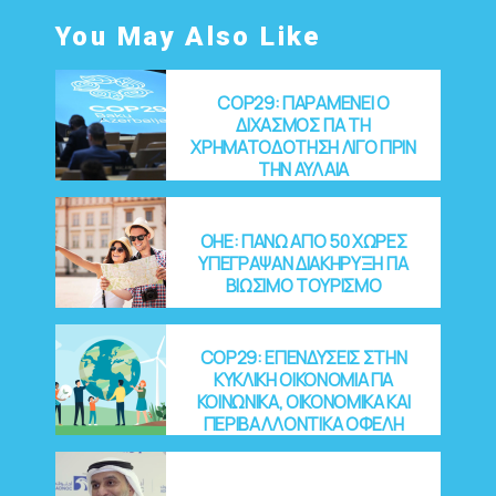
You May Also Like
COP29: ΠΑΡΑΜΕΝΕΙ Ο
ΔΙΧΑΣΜΟΣ ΓΙΑ ΤΗ
ΧΡΗΜΑΤΟΔΟΤΗΣΗ ΛΙΓΟ ΠΡΙΝ
ΤΗΝ ΑΥΛΑΙΑ
OHE: ΠΑΝΩ ΑΠΟ 50 ΧΩΡΕΣ
ΥΠΕΓΡΑΨΑΝ ΔΙΑΚΗΡΥΞΗ ΓΙΑ
ΒΙΩΣΙΜΟ ΤΟΥΡΙΣΜΟ
COP29: EΠΕΝΔΥΣΕΙΣ ΣΤΗΝ
ΚΥΚΛΙΚΗ ΟΙΚΟΝΟΜΙΑ ΓΙΑ
ΚΟΙΝΩΝΙΚΑ, ΟΙΚΟΝΟΜΙΚΑ ΚΑΙ
ΠΕΡΙΒΑΛΛΟΝΤΙΚΑ ΟΦΕΛΗ