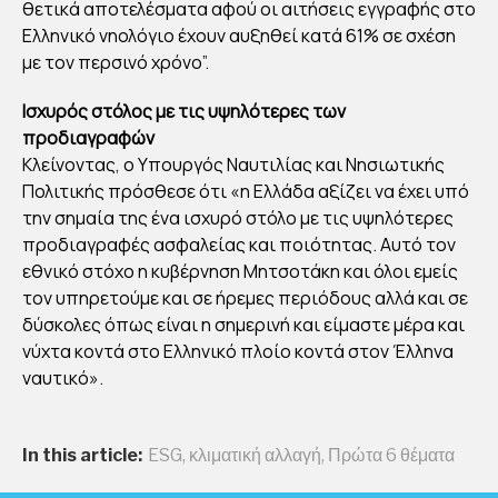
θετικά αποτελέσματα αφού οι αιτήσεις εγγραφής στο
ΔΕ
Ελληνικό νηολόγιο έχουν αυξηθεί κατά 61% σε σχέση
ΝΙΚ
με τον περσινό χρόνο”.
ΕΣ
ΕΚ
Ισχυρός στόλος με τις υψηλότερες των
προδιαγραφών
ΠΟ
Κλείνοντας, ο Υπουργός Ναυτιλίας και Νησιωτικής
ΜΠ
Πολιτικής πρόσθεσε ότι «η Ελλάδα αξίζει να έχει υπό
ΕΣ
την σημαία της ένα ισχυρό στόλο με τις υψηλότερες
ΑΝ
προδιαγραφές ασφαλείας και ποιότητας. Αυτό τον
ΘΡ
εθνικό στόχο η κυβέρνηση Μητσοτάκη και όλοι εμείς
ΑΚ
τον υπηρετούμε και σε ήρεμες περιόδους αλλά και σε
δύσκολες όπως είναι η σημερινή και είμαστε μέρα και
Α
νύχτα κοντά στο Ελληνικό πλοίο κοντά στον Έλληνα
ναυτικό».
By
Στέλλα
Αυγου
στάκη
Publish
In this article:
ESG
,
κλιματική αλλαγή
,
Πρώτα 6 θέματα
ed
09/03/2
022