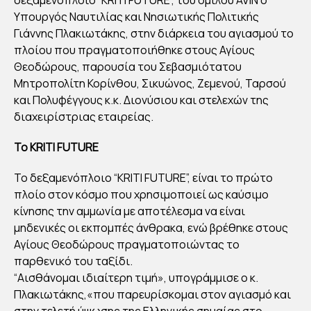
TI
Υπουργός Ναυτιλίας και Νησιωτικής Πολιτικής
FU
Γιάννης Πλακιωτάκης, στην διάρκεια του αγιασμού το
TU
πλοίου που πραγματοποιήθηκε στους Αγίους
Θεοδώρους, παρουσία του Σεβασμιότατου
RE:
Μητροπολίτη Κορίνθου, Σικυώνος, Ζεμενού, Ταρσού
ΥΨ
και Πολυφέγγους κ.κ. Διονύσιου και στελεχών της
ΩΘ
διαχειρίστριας εταιρείας.
ΗΚ
Ε
Το KRITI FUTURE
ΕΛΛ
Το δεξαμενόπλοιο “KRITI FUTURE”, είναι το πρώτο
ΗΝΙ
πλοίο στον κόσμο που χρησιμοποιεί ως καύσιμο
ΚΗ
κίνησης την αμμωνία με αποτέλεσμα να είναι
ΣΗ
μηδενικές οι εκπομπές άνθρακα, ενώ βρέθηκε στους
ΜΑΙ
Αγίους Θεοδώρους πραγματοποιώντας το
παρθενικό του ταξίδι.
Α
“Αισθάνομαι ιδιαίτερη τιμή», υπογράμμισε ο κ.
ΣΤ
Πλακιωτάκης,«που παρευρίσκομαι στον αγιασμό και
Ο
στην τελετή ύψωσης της Ελληνικής σημαίας στο