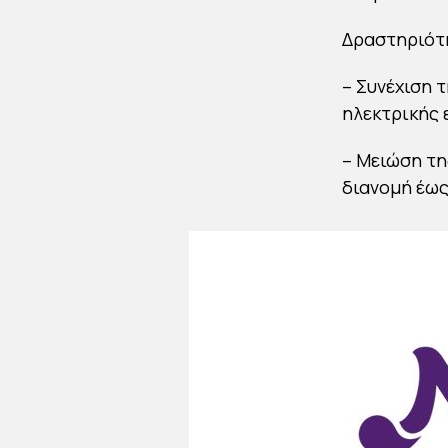
Δραστηριότη
– Συνέχιση 
ηλεκτρικής 
– Μειώση τη
διανομή έως