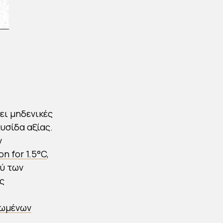
ει μηδενικές
υσίδα αξίας.
ν
on for 1.5°C
,
ύ των
ς
νωμένων