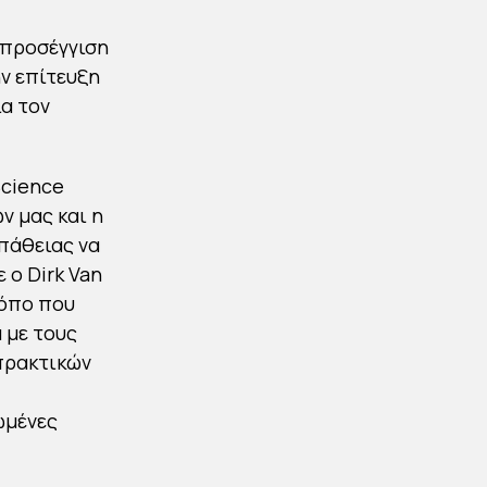
 προσέγγιση
ην επίτευξη
α τον
Science
ν μας και η
πάθειας να
 ο Dirk Van
ρόπο που
 με τους
πρακτικών
ωμένες