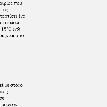
αιρίας που
 της
αταρτίσει ένα
υς στόχους
 1,5°C ενώ
ρίζεται από
εί με στόχο
ακας,
σε
ήσουν σε