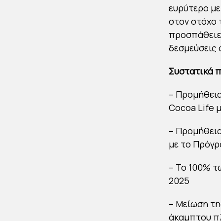
ευρύτερο με
στον στόχο 
προσπάθειες
δεσμεύσεις 
Συστατικά π
– Προμήθεια
Cocoa Life 
– Προμήθεια
με το Πρόγρ
– Το 100% τ
2025
– Μείωση τη
άκαμπτου πλ