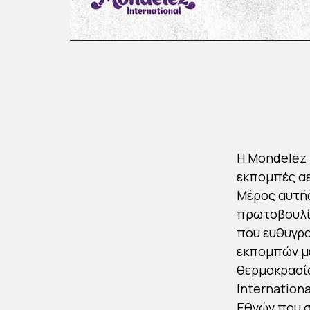
Η Mondelēz 
εκπομπές αε
Μέρος αυτής
πρωτοβουλ
που ευθυγρ
εκπομπών με
θερμοκρασία
Internationa
Εθνών που σ