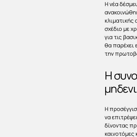
Η νέα δέσμε
ανακοινώθηκ
κλιματικής α
σχέδιο με χ
για τις βασ
θα παρέχει 
την πρωτοβο
Η συνο
μηδεν
Η προσέγγισ
να επιτρέψε
δίνοντας πρ
καινοτόμες 