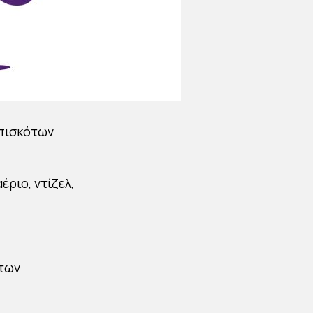
μπισκότων
ριο, ντίζελ,
 των