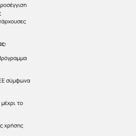
προσέγγιση
ς
ϋπάρχουσες
ες:
 Πρόγραμμα
 EΕ σύμφωνα
 μέχρι το
ης χρήσης