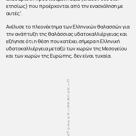
ετησίως) που προέρχονται από την ενασχόληση με
αυτές”.
Ανέλυσε το πλεονέκτημα των Ελληνικών θαλασσών για
την ανάπτυξη της θαλάσσιας υδατοκαλλιέργειας και
εξήγησε ότι η θέση που κατέχει σήμερα η Ελληνική
υδατοκαλλιέργεια μεταξύ των χωρών της Μεσογείου
και των χωρών της Ευρώπης, δεν είναι τυχαία.
Σ
ί
μ
ο
ς
Κ
ε
δ
ί
κ
ο
γ
λ
ο
υ,
Υ