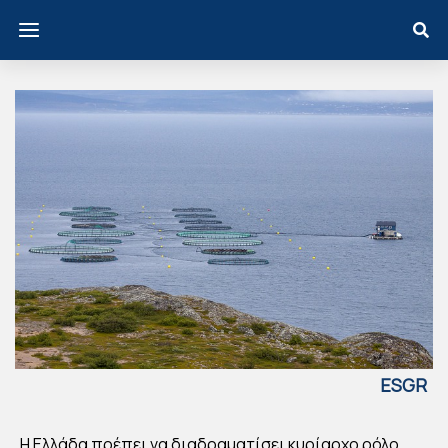
ESGR
EECE
ΝΕ
Η Ελλάδα πρέπει να διαδραματίσει κυρίαρχο ρόλο