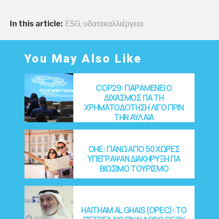
In this article:
ESG
,
υδατοκαλλιέργεια
You May Also Like
COP29: ΠΑΡΑΜΕΝΕΙ Ο
ΔΙΧΑΣΜΟΣ ΓΙΑ ΤΗ
ΧΡΗΜΑΤΟΔΟΤΗΣΗ ΛΙΓΟ ΠΡΙΝ
ΤΗΝ ΑΥΛΑΙΑ
OHE: ΠΑΝΩ ΑΠΟ 50 ΧΩΡΕΣ
ΥΠΕΓΡΑΨΑΝ ΔΙΑΚΗΡΥΞΗ ΓΙΑ
ΒΙΩΣΙΜΟ ΤΟΥΡΙΣΜΟ
HAITHAM AL GHAIS (OPEC): ΤΟ