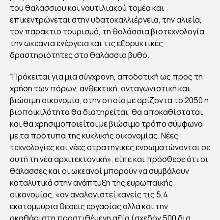
του θαλάσσιου και ναυτιλιακού τομέα και
επικεντρώνεται στην υδατοκαλλιέργεια, την αλιεία,
By
Στέλλα
τον παράκτιο τουρισμό, τη θαλάσσια βιοτεχνολογία,
Αυγου
στάκη
την ωκεάνια ενέργεια και τις εξορυκτικές
Publish
ed
δραστηριότητες στο θαλάσσιο βυθό.
15/04/2
022
“Πρόκειται για μια σύγχρονη, αποδοτική ως προς τη
χρήση των πόρων, ανθεκτική, ανταγωνιστική και
βιώσιμη οικονομία, στην οποία με ορίζοντα το 2050 η
βιοποικιλότητα θα διατηρείται, θα αποκαθίσταται
και θα χρησιμοποιείται με βιώσιμο τρόπο σύμφωνα
με τα πρότυπα της κυκλικής οικονομίας. Νέες
τεχνολογίες και νέες στρατηγικές ενσωματώνονται σε
αυτή τη νέα αρχιτεκτονική», είπε και πρόσθεσε ότι οι
θάλασσες και οι ωκεανοί μπορούν να συμβάλουν
καταλυτικά στην ανάπτυξη της ευρωπαϊκής
οικονομίας, «αν αναλογιστεί κανείς τις 5,4
εκατομμύρια θέσεις εργασίας αλλά και την
ακαθάριστη προστιθέμενη αξία (σχεδόν 500 δισ.