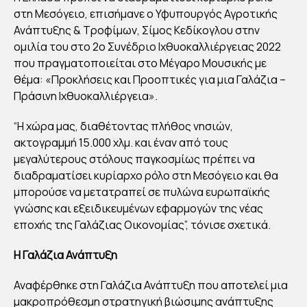
Α
στη Μεσόγειο, επισήμανε ο Υφυπουργός Αγροτικής
ΕΡΓ
Ανάπτυξης & Τροφίμων, Σίμος Κεδίκογλου στην
ομιλία του στο 2ο Συνέδριο Ιχθυοκαλλιέργειας 2022
ΑΛ
που πραγματοποιείται στο Μέγαρο Μουσικής με
ΕΙΑ
θέμα: «Προκλήσεις και Προοπτικές για μια Γαλάζια –
ΓΙΑ
Πράσινη Ιχθυοκαλλιέργεια».
ΑΝ
ΑΠ
“Η χώρα μας, διαθέτοντας πλήθος νησιών,
ακτογραμμή 15.000 χλμ. και έναν από τους
ΤΥ
μεγαλύτερους στόλους παγκοσμίως πρέπει να
ΞΗ
διαδραματίσει κυρίαρχο ρόλο στη Μεσόγειο και θα
ΥΔΑ
μπορούσε να μετατραπεί σε πυλώνα ευρωπαϊκής
ΤΟ
γνώσης και εξειδικευμένων εφαρμογών της νέας
ΚΑ
εποχής της Γαλάζιας Οικονομίας”, τόνισε σχετικά.
ΛΛΙ
H Γαλάζια Ανάπτυξη
ΕΡΓ
ΕΙΑ
Αναφέρθηκε στη Γαλάζια Ανάπτυξη που αποτελεί μια
Σ
μακροπρόθεσμη στρατηγική βιώσιμης ανάπτυξης