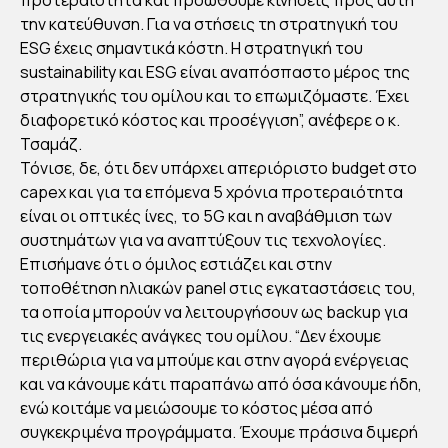
ΤΗ
την κατεύθυνση. Για να στήσεις τη στρατηγική του
ΓΙΚ
ESG έχεις σημαντικά κόστη. Η στρατηγική του
ΗΣ
sustainability και ESG είναι αναπόσπαστο μέρος της
στρατηγικής του ομίλου και το επωμιζόμαστε. Έχει
ΒΙΩ
διαφορετικό κόστος και προσέγγιση”, ανέφερε ο κ.
ΣΙΜ
Τσαμάζ.
ΟΤ
Τόνισε, δε, ότι δεν υπάρχει απεριόριστο budget στο
ΗΤ
capex και για τα επόμενα 5 χρόνια προτεραιότητα
ΑΣ
είναι οι οπτικές ίνες, το 5G και η αναβάθμιση των
συστημάτων για να αναπτύξουν τις τεχνολογίες.
Επισήμανε ότι ο όμιλος εστιάζει και στην
By
Στέλλα
τοποθέτηση ηλιακών panel στις εγκαταστάσεις του,
Αυγου
στάκη
τα οποία μπορούν να λειτουργήσουν ως backup για
Publish
ed
τις ενεργειακές ανάγκες του ομίλου. “Δεν έχουμε
08/11/2
022
περιθώρια για να μπούμε και στην αγορά ενέργειας
και να κάνουμε κάτι παραπάνω από όσα κάνουμε ήδη,
ενώ κοιτάμε να μειώσουμε το κόστος μέσα από
συγκεκριμένα προγράμματα. Έχουμε πράσινα διμερή