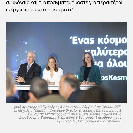
συμβόλαια και διαπραγματευόμαστε για περαιτέρω
ενέργειες σε αυτό το κομμάτι”.
(από αριστερά) Ο Πρόεδρος & Διευθύνων Σύμβουλος Ομίλου ΟΤΕ,
κ. Μιχάλης Τσαμάζ, η Executive Director Εταιρικής Επικοινωνίας &
Βιώσιμης Ανάπτυξης Ομίλου ΟΤΕ, κα. Ντέπη Τζιμέα και η
Διευθύντρια Βιώσιμης Ανάπτυξης & Εταιρικής Υπευθυνότητας
Ομίλου ΟΤΕ, Σταυρούλα Αγγελοπούλου