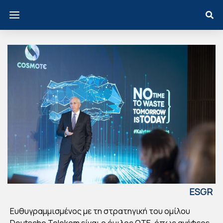
ESGR
EECE
Ευθυγραμμισμένος με τη στρατηγική του ομίλου
ΟΜ
Deutsche Telekom είναι ο όμιλος ΟΤΕ, όπως ανέφερε