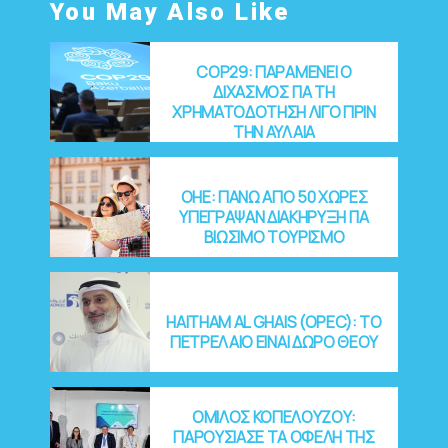
You May Also Like
COP29: ΠΑΡΑΜΕΝΕΙ Ο
ΔΙΧΑΣΜΟΣ ΓΙΑ ΤΗ
ΧΡΗΜΑΤΟΔΟΤΗΣΗ ΛΙΓΟ ΠΡΙΝ
ΤΗΝ ΑΥΛΑΙΑ
OHE: ΠΑΝΩ ΑΠΟ 50 ΧΩΡΕΣ
ΥΠΕΓΡΑΨΑΝ ΔΙΑΚΗΡΥΞΗ ΓΙΑ
ΒΙΩΣΙΜΟ ΤΟΥΡΙΣΜΟ
HAITHAM AL GHAIS (OPEC): ΤΟ
ΠΕΤΡΕΛΑΙΟ ΕΙΝΑΙ ΔΩΡΟ ΘΕΟΥ
ΟΜΙΛΟΣ ΚΟΠΕΛΟΥΖΟΥ:
ΠΑΡΟΥΣΙΑΣΕ ΤΑ ΟΦΕΛΗ ΤΗΣ