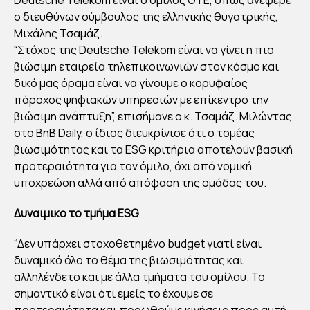
ΙΛΟ
ο διευθύνων σύμβουλος της ελληνικής θυγατρικής,
Σ
Μιχάλης Τσαμάζ.
ΟΤ
“Στόχος της Deutsche Telekom είναι να γίνει η πιο
βιώσιμη εταιρεία τηλεπικοινωνιών στον κόσμο και
Ε:
δικό μας όραμα είναι να γίνουμε ο κορυφαίος
ΟΙ
πάροχος ψηφιακών υπηρεσιών με επίκεντρο την
ΔΕ
βιώσιμη ανάπτυξη”, επισήμανε ο κ. Τσαμάζ. Μιλώντας
ΣΜ
στο BnB Daily, ο ίδιος διευκρίνισε ότι ο τομέας
ΕΥΣ
βιωσιμότητας και τα ESG κριτήρια αποτελούν βασική
ΕΙΣ
προτεραιότητα για τον όμιλο, όχι από νομική
υποχρεώση αλλά από απόφαση της ομάδας του.
ΚΑΙ
ΟΙ
Δυναιμικο το τμήμα ESG
ΠΥΛ
ΩΝ
“Δεν υπάρχει στοχοθετημένο budget γιατί είναι
δυναμικό όλο το θέμα της βιωσιμότητας και
ΕΣ
αλληλένδετο και με άλλα τμήματα του ομίλου. Το
ΣΤ
σημαντικό είναι ότι εμείς το έχουμε σε
ΡΑ
προτεραιότητα και προωθούμε κινήσεις προς αυτή