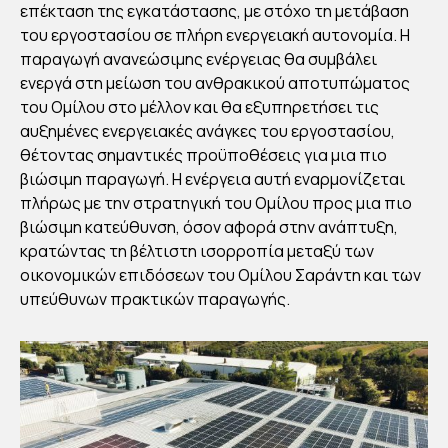
επέκταση της εγκατάστασης, με στόχο τη μετάβαση
ΣΤ
του εργοστασίου σε πλήρη ενεργειακή αυτονομία. Η
ΗΝ
παραγωγή ανανεώσιμης ενέργειας θα συμβάλει
ΕΛ
ενεργά στη μείωση του ανθρακικού αποτυπώματος
ΛΑ
του Ομίλου στο μέλλον και θα εξυπηρετήσει τις
αυξημένες ενεργειακές ανάγκες του εργοστασίου,
ΔΑ
θέτοντας σημαντικές προϋποθέσεις για μια πιο
–
βιώσιμη παραγωγή. Η ενέργεια αυτή εναρμονίζεται
ΕΝΙ
πλήρως με την στρατηγική του Ομίλου προς μια πιο
ΣΧ
βιώσιμη κατεύθυνση, όσον αφορά στην ανάπτυξη,
ΥΕΙ
κρατώντας τη βέλτιστη ισορροπία μεταξύ των
ΤΗ
οικονομικών επιδόσεων του Ομίλου Σαράντη και των
υπεύθυνων πρακτικών παραγωγής.
ΒΙΩ
ΣΙΜ
Η
ΠΑ
ΡΑΓ
ΩΓ