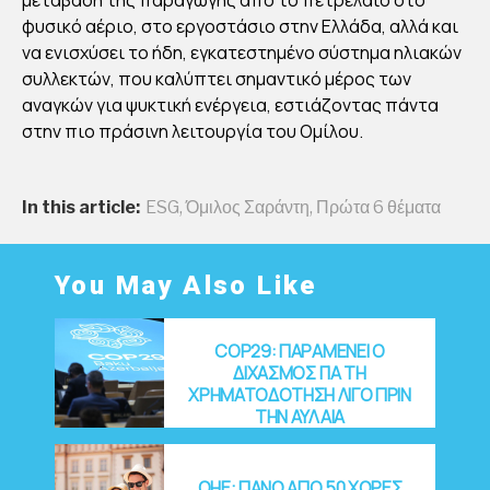
φυσικό αέριο, στο εργοστάσιο στην Ελλάδα, αλλά και
να ενισχύσει το ήδη, εγκατεστημένο σύστημα ηλιακών
συλλεκτών, που καλύπτει σημαντικό μέρος των
αναγκών για ψυκτική ενέργεια, εστιάζοντας πάντα
στην πιο πράσινη λειτουργία του Ομίλου.
In this article:
ESG
,
Όμιλος Σαράντη
,
Πρώτα 6 θέματα
You May Also Like
COP29: ΠΑΡΑΜΕΝΕΙ Ο
ΔΙΧΑΣΜΟΣ ΓΙΑ ΤΗ
ΧΡΗΜΑΤΟΔΟΤΗΣΗ ΛΙΓΟ ΠΡΙΝ
ΤΗΝ ΑΥΛΑΙΑ
OHE: ΠΑΝΩ ΑΠΟ 50 ΧΩΡΕΣ