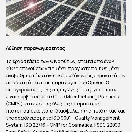
Η
By
Στέλλα
Αυγου
στάκη
Publish
ed
08/06/
Αύξηση παραγωγικότητας
2022
To εργοστάσιο των Οινοφύτων, έπειτα από έναν
κύκλο επενδύσεων που έχει πραγματοποιηθεί, έχει
αναβαθμιστεί καταλυτικά, αυξάνοντας σημαντικά την
αποδοτικότητα της παραγωγής του Ομίλου. Ο
εκσυγχρονισμός της παραγωγής του εργοστασίου
είναι συμβατός με τα Good Manufacturing Practices
(GMPs), κατέχοντας όλες τις απαραίτητες
πιστοποιήσεις για τη διασφάλιση της ποιότητας και
της ασφάλειας με τα ISO 9001 – Quality Management
System, ISO 22716 – GMP for Cosmetics, FSSC 22000-
Food Safety System Certification, ενώ η εγκατάσταση