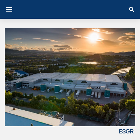
ESGR
EECE