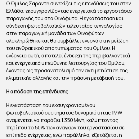
O Όμιλος Σαράντη συνεχίζει τις επενδύσεις του στην
ΟΜ
Ελλάδα, εκσυγχρονίζοντας ενεργειακά τo εργοστάσιο
ΙΛΟ
παραγωγής του στα Οινόφυτα. Η εγκατάσταση και
Σ
σύνδεση φωτοβολταϊκών τελευταίας τεχνολογίας
ΣΑ
στην παραγωγική μονάδα των Οινοφύτων
ολοκληρώθηκε και θα συμβάλλει ενεργά στην μείωση
ΡΑ
του ανθρακικού αποτυπώματος του Ομίλου. Η
ΝΤ
ενέργεια αυτή, αποτελεί ένδειξη της περιβαλλοντικά
Η:
και ενεργειακά υπεύθυνης λειτουργίας του Ομίλου,
ΕΓΚ
έχοντας ως προσανατολισμό την αντιμετώπιση της
ΑΘΙ
κλιματικής αλλαγής και την πράσινη μετάβασή του.
ΣΤ
H απόδοση της επένδυσης
Α
ΦΩ
Η εγκατάσταση του εκσυγχρονισμένου
ΤΟ
φωτοβολταϊκού συστήματος δυναμικότητας 1MW
ΒΟ
αναμένεται να παράξει 1.350 Mwh, καλύπτοντας
περίπου το 50% των αναγκών του εργοστασίου σε
ΛΤΑ
επίπεδο ενέργειας, ενώ παράλληλα, εξετάζεται η
ΪΚΑ