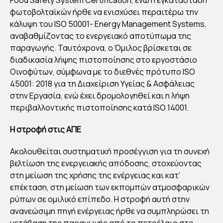
φωτοβολταϊκών ήρθε να ενισχύσει περαιτέρω την
κάλυψη του ISO 50001- Energy Management Systems,
αναβαθμίζοντας το ενεργειακό αποτύπωμα της
παραγωγής. Ταυτόχρονα, ο Όμιλος βρίσκεται σε
διαδικασία λήψης πιστοποίησης στο εργοστάσιο
Οινοφύτων, σύμφωνα με το διεθνές πρότυπο ISO
45001: 2018 για τη Διαχείριση Υγείας & Ασφάλειας
στην Εργασία, ενώ έχει δρομολογηθεί και η λήψη
περιβαλλοντικής πιστοποίησης κατά ISO 14001.
Η στροφή στις ΑΠΕ
Ακολουθείται συστηματική προσέγγιση για τη συνεχή
βελτίωση της ενεργειακής απόδοσης, στοχεύοντας
στη μείωση της χρήσης της ενέργειας και κατ’
επέκταση, στη μείωση των εκπομπών ατμοσφαρικών
ρύπων σε ομιλικό επίπεδο. Η στροφή αυτή στην
ανανεώσιμη πηγή ενέργειας ήρθε να συμπληρώσει τη
μετάβαση της παραγωγής από το πετρέλαιο στο