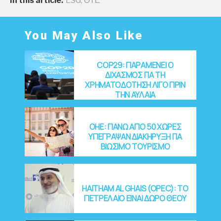
In this article:
ESG
,
ΟΤΕ
You May Also Like
COP29: ΠΑΡΑΜΕΝΕΙ Ο
ΔΙΧΑΣΜΟΣ ΓΙΑ ΤΗ
ΧΡΗΜΑΤΟΔΟΤΗΣΗ ΛΙΓΟ ΠΡΙΝ
ΤΗΝ ΑΥΛΑΙΑ
OHE: ΠΑΝΩ ΑΠΟ 50 ΧΩΡΕΣ
ΥΠΕΓΡΑΨΑΝ ΔΙΑΚΗΡΥΞΗ ΓΙΑ
ΒΙΩΣΙΜΟ ΤΟΥΡΙΣΜΟ
HAITHAM AL GHAIS (OPEC): ΤΟ
ΠΕΤΡΕΛΑΙΟ ΕΙΝΑΙ ΔΩΡΟ ΘΕΟΥ