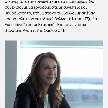
G
οικονομία, στην κοινωνία και στο περιβάλλον. Θα
RA
συνεχίσουμε να εργαζόμαστε με συνέπεια και
TIN
μεθοδικότητα, έτσι ώστε να συμβάλλουμε σε έναν
κόσμο καλύτερο για όλους”, δήλωσε η Ντέπη Τζιμέα,
GS
Executive Director Εταιρικής Επικοινωνίας και
Βιώσιμης Ανάπτυξης Ομίλου ΟΤΕ.
By
Στέλλα
Αυγου
στάκη
Publish
ed
26/01/2
023