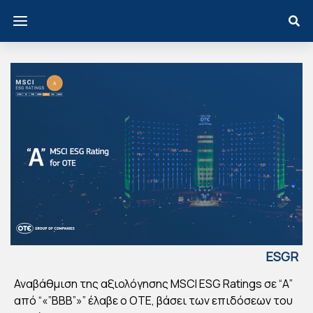
ESGR
EECE
Αναβάθμιση της αξιολόγησης MSCI ESG Ratings σε “Α”
ΟΤ
από “«”ΒΒΒ”»” έλαβε ο ΟΤΕ, βάσει των επιδόσεων του