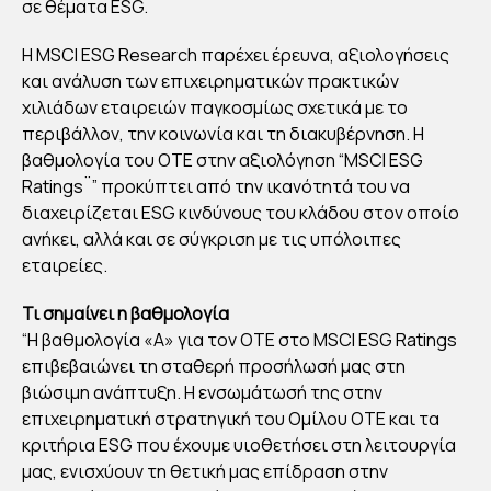
Ε:
σε θέματα ESG.
ΑΝ
Η MSCI ESG Research παρέχει έρευνα, αξιολογήσεις
ΑΒ
και ανάλυση των επιχειρηματικών πρακτικών
ΑΘ
χιλιάδων εταιρειών παγκοσμίως σχετικά με το
ΜΙΣ
περιβάλλον, την κοινωνία και τη διακυβέρνηση. Η
Η
βαθμολογία του ΟΤΕ στην αξιολόγηση “MSCI ESG
ΤΗ
Ratings¨” προκύπτει από την ικανότητά του να
Σ
διαχειρίζεται ESG κινδύνους του κλάδου στον οποίο
ανήκει, αλλά και σε σύγκριση με τις υπόλοιπες
ΑΞΙ
εταιρείες.
ΟΛ
ΟΓ
Τι σημαίνει η βαθμολογία
ΗΣ
“H βαθμολογία «Α» για τον ΟΤΕ στο MSCI ESG Ratings
ΗΣ
επιβεβαιώνει τη σταθερή προσήλωσή μας στη
βιώσιμη ανάπτυξη. Η ενσωμάτωσή της στην
MS
επιχειρηματική στρατηγική του Ομίλου ΟΤΕ και τα
CI
κριτήρια ESG που έχουμε υιοθετήσει στη λειτουργία
ES
μας, ενισχύουν τη θετική μας επίδραση στην