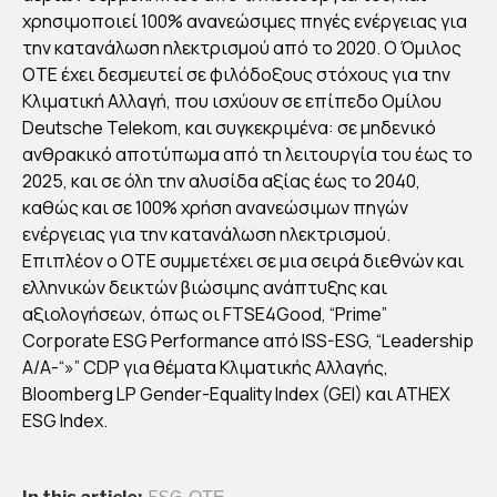
χρησιμοποιεί 100% ανανεώσιμες πηγές ενέργειας για
την κατανάλωση ηλεκτρισμού από το 2020. Ο Όμιλος
ΟΤΕ έχει δεσμευτεί σε φιλόδοξους στόχους για την
Κλιματική Αλλαγή, που ισχύουν σε επίπεδο Ομίλου
Deutsche Telekom, και συγκεκριμένα: σε μηδενικό
ανθρακικό αποτύπωμα από τη λειτουργία του έως το
2025, και σε όλη την αλυσίδα αξίας έως το 2040,
καθώς και σε 100% χρήση ανανεώσιμων πηγών
ενέργειας για την κατανάλωση ηλεκτρισμού.
Επιπλέον ο ΟΤΕ συμμετέχει σε μια σειρά διεθνών και
ελληνικών δεικτών βιώσιμης ανάπτυξης και
αξιολογήσεων, όπως οι FTSE4Good, “Prime”
Corporate ESG Performance από ISS-ESG, “Leadership
Α/Α-“»” CDP για θέματα Κλιματικής Αλλαγής,
Bloomberg LP Gender-Equality Index (GEI) και ΑΤΗΕΧ
ESG Index.