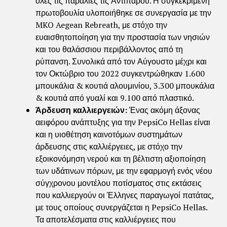
όλες τις παραλίες τις Αντιπάρου. Η συγκεκριμένη
πρωτοβουλία υλοποιήθηκε σε συνεργασία με την
MKO Aegean Rebreath, με στόχο την
ευαισθητοποίηση για την προστασία των νησιών
και του θαλάσσιου περιβάλλοντος από τη
ρύπανση. Συνολικά από τον Αύγουστο μέχρι και
τον Οκτώβριο του 2022 συγκεντρώθηκαν 1.600
μπουκάλια & κουτιά αλουμινίου, 3.300 μπουκάλια
& κουτιά από γυαλί και 9.100 από πλαστικό.
Άρδευση καλλιεργειών:
Ένας ακόμη άξονας
αειφόρου ανάπτυξης για την PepsiCo Hellas είναι
και η υιοθέτηση καινοτόμων συστημάτων
άρδευσης στις καλλιέργειες, με στόχο την
εξοικονόμηση νερού και τη βέλτιστη αξιοποίηση
των υδάτινων πόρων, με την εφαρμογή ενός νέου
σύγχρονου μοντέλου ποτίσματος στις εκτάσεις
που καλλιεργούν οι Έλληνες παραγωγοί πατάτας,
με τους οποίους συνεργάζεται η PepsiCo Hellas.
Τα αποτελέσματα στις καλλιέργειες που