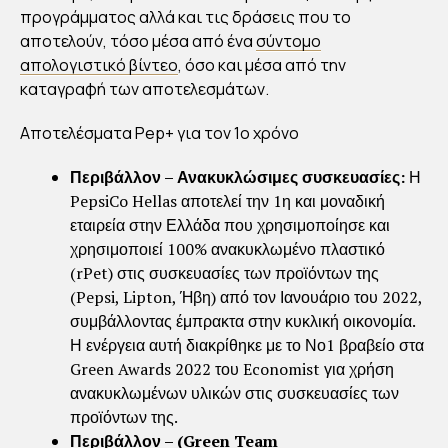
–
προγράμματος αλλά και τις δράσεις που το
ΠΛ
αποτελούν, τόσο μέσα από ένα
σύντομο
ΕΓ
απολογιστικό βίντεο
, όσο και μέσα από την
ΜΑ
καταγραφή των αποτελεσμάτων.
ΔΡ
Αποτελέσματα Pep+ για τον 1ο χρόνο
ΑΣ
ΕΩ
Περιβάλλον – Ανακυκλώσιμες συσκευασίες:
Η
Ν
PepsiCo Hellas αποτελεί την 1η και μοναδική
εταιρεία στην Ελλάδα που χρησιμοποίησε και
ES
χρησιμοποιεί 100% ανακυκλωμένο πλαστικό
G
(rPet) στις συσκευασίες των προϊόντων της
(Pepsi, Lipton, Ήβη) από τον Ιανουάριο του 2022,
By
συμβάλλοντας έμπρακτα στην κυκλική οικονομία.
Στέλλα
Αυγου
Η ενέργεια αυτή διακρίθηκε με το Νο1 βραβείο στα
στάκη
Publish
Green Awards 2022 του Economist για χρήση
ed
01/04/2
ανακυκλωμένων υλικών στις συσκευασίες των
023
προϊόντων της.
Περιβάλλον – (Green Team