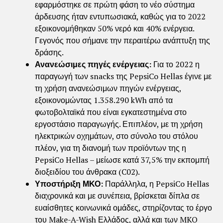
εφαρμόστηκε σε πρώτη φάση το νέο σύστημα
άρδευσης ήταν εντυπωσιακά, καθώς για το 2022
εξοικονομήθηκαν 50% νερό και 40% ενέργεια.
Γεγονός που σήμανε την περαιτέρω ανάπτυξη της
δράσης.
Ανανεώσιμες πηγές ενέργειας:
Για το 2022 η
παραγωγή των snacks της PepsiCo Hellas έγινε με
τη χρήση ανανεώσιμων πηγών ενέργειας,
εξοικονομώντας 1.358.290 kWh από τα
φωτοβολταϊκά που είναι εγκατεστημένα στο
εργοστάσιο παραγωγής. Επιπλέον, με τη χρήση
ηλεκτρικών οχημάτων, στο σύνολο του στόλου
πλέον, για τη διανομή των προϊόντων της η
PepsiCo Hellas – μείωσε κατά 37,5% την εκπομπή
διοξειδίου του άνθρακα (C02).
Υποστήριξη ΜΚΟ:
Παράλληλα, η PepsiCo Hellas
διαχρονικά και με συνέπεια, βρίσκεται δίπλα σε
ευαίσθητες κοινωνικά ομάδες, στηρίζοντας το έργο
του Make-A-Wish Ελλάδος, αλλά και των MKO