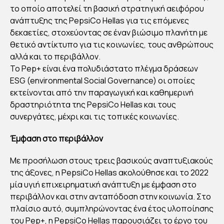
PE
το οποίο αποτελεί τη βασική στρατηγική αειφόρου
PSI
ανάπτυξης της PepsiCo Hellas για τις επόμενες
CO:
δεκαετίες, στοχεύοντας σε έναν βιώσιμο πλανήτη με
ΕΝ
θετικό αντίκτυπο για τις κοινωνίες, τους ανθρώπους
αλλά και το περιβάλλον.
Α
Το Pep+ είναι ένα πολυδιάστατο πλέγμα δράσεων
ΧΡ
ESG (environmental Social Governance) οι οποίες
ΟΝ
εκτείνονται από την παραγωγική και καθημερινή
Ο
δραστηριότητα της PepsiCo Hellas και τους
ΣΥ
συνεργάτες, μέχρι και τις τοπικές κοινωνίες.
ΜΠ
Έμφαση στο περιβάλλον
ΛΗ
ΡΩ
Με προσήλωση στους τρεις βασικούς αναπτυξιακούς
ΣΕ
της άξονες, η PepsiCo Hellas ακολούθησε και το 2022
ΤΟ
μία υγιή επιχειρηματική ανάπτυξη με έμφαση στο
περιβάλλον και στην ανταπόδοση στην κοινωνία. Στο
PE
πλαίσιο αυτό, συμπληρώνοντας ένα έτος υλοποίησης
P+
του Pep+, η PepsiCo Hellas παρουσιάζει το έργο του