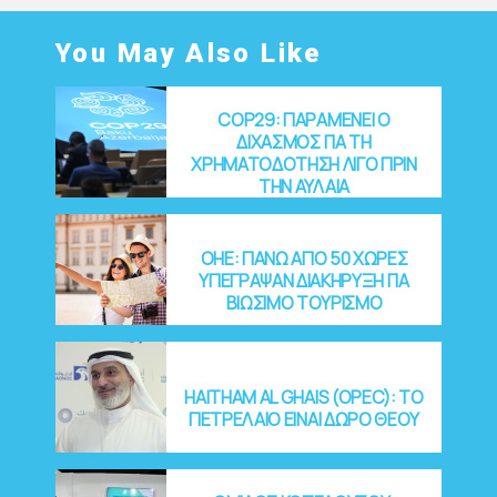
You May Also Like
COP29: ΠΑΡΑΜΕΝΕΙ Ο
ΔΙΧΑΣΜΟΣ ΓΙΑ ΤΗ
ΧΡΗΜΑΤΟΔΟΤΗΣΗ ΛΙΓΟ ΠΡΙΝ
ΤΗΝ ΑΥΛΑΙΑ
OHE: ΠΑΝΩ ΑΠΟ 50 ΧΩΡΕΣ
ΥΠΕΓΡΑΨΑΝ ΔΙΑΚΗΡΥΞΗ ΓΙΑ
ΒΙΩΣΙΜΟ ΤΟΥΡΙΣΜΟ
HAITHAM AL GHAIS (OPEC): ΤΟ
ΠΕΤΡΕΛΑΙΟ ΕΙΝΑΙ ΔΩΡΟ ΘΕΟΥ