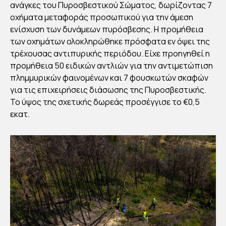
Αυγου
ανάγκες του Πυροσβεστικού Σώματος, δωρίζοντας 7
στάκη
Publish
οχήματα μεταφοράς προσωπικού για την άμεση
ed
12/06/2
ενίσχυση των δυνάμεων πυρόσβεσης. Η προμήθεια
023
των οχημάτων ολοκληρώθηκε πρόσφατα εν όψει της
τρέχουσας αντιπυρικής περιόδου. Είχε προηγηθεί η
προμήθεια 50 ειδικών αντλιών για την αντιμετώπιση
πλημμυρικών φαινομένων και 7 φουσκωτών σκαφών
για τις επιχειρήσεις διάσωσης της Πυροσβεστικής.
Το ύψος της σχετικής δωρεάς προσέγγισε το €0,5
εκατ.