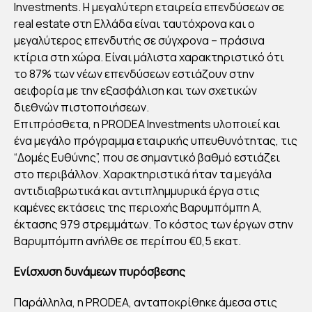
EA:
Investments. Η μεγαλύτερη εταιρεία επενδύσεων σε
ΑΝ
real estate στη Ελλάδα είναι ταυτόχρονα και ο
μεγαλύτερος επενδυτής σε σύγχρονα – πράσινα
ΑΠ
κτίρια στη χώρα. Είναι μάλιστα χαρακτηριστικό ότι
ΤΥ
το 87% των νέων επενδύσεων εστιάζουν στην
ΞΗ
αειφορία με την εξασφάλιση και των σχετικών
ΜΕ
διεθνών πιστοποιήσεων.
ΕΜ
Επιπρόσθετα, η PRODEA Investments υλοποιεί και
ΦΑ
ένα μεγάλο πρόγραμμα εταιρικής υπευθυνότητας, τις
“Δομές Ευθύνης”, που σε σημαντικό βαθμό εστιάζει
ΣΗ
στο περιβάλλον. Χαρακτηριστικά ήταν τα μεγάλα
ΣΤ
αντιδιαβρωτικά και αντιπλημμυρικά έργα στις
ΗΝ
καμένες εκτάσεις της περιοχής Βαρυμπόμπη Α,
ΑΕΙ
έκτασης 979 στρεμμάτων. Το κόστος των έργων στην
ΦΟ
Βαρυμπόμπη ανήλθε σε περίπου €0,5 εκατ.
ΡΙΑ
Ενίσχυση δυνάμεων πυρόσβεσης
By
Παράλληλα, η PRODEA, ανταποκρίθηκε άμεσα στις
Στέλλα