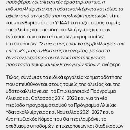
προσφέρουν οι αλιευτικές δραστηριότητες, η
By
ιχθυοκαλλιέργεια και η υδατοκαλλιέργεια και ιδίως τα
Στέλλα
Αυγου
οφέλη από την υιοθέτηση κυκλικών πρακτικών
“, είπε
στάκη
Publish
και υπενθύμισε ότι το ΥΠΑΑΤ εστιάζει στους τομείς
ed
10/03/2
της αλιείας και της υδατοκαλλιέργειας και στην
022
ενίσχυση των ικανοτήτων των μικρομεσαίων
επιχειρήσεων.
“Στόχος μας είναι να συμβάλλουμε στην
επίτευξη μιας ανθεκτικής οικονομίας, με όσο το
δυνατόν μικρότερο οικολογικό αποτύπωμα και
προστασία των φυσικών βιολογικών πόρων
“, ανέφερε.
Τέλος, συνόψισε τα ειδικά εργαλεία χρηματοδότησης
που απευθύνονται στους τομείς της αλιείας και της
υδατοκαλλιέργειας: το Επιχειρησιακό Πρόγραμμα
Αλιείας και Θάλασσας 2014-2020 και για τη νέα
περίοδο προγραμματισμού το Πρόγραμμα Αλιείας,
Υδατοκαλλιέργειας και Ναυτιλίας 2021-2027 και ο
Αναπτυξιακός Νόμος που θα περιλαμβάνει το
σχεδιασμό υποδομών, επιχειρήσεων και διαδικασιών