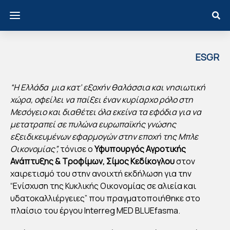
ESGR
EECE
Σ.
“Η Ελλάδα μια κατ’ εξοχήν θαλάσσια και νησιωτική
ΚΕ
χώρα, οφείλει να παίξει έναν κυρίαρχο ρόλο στη
ΔΙΚ
Μεσόγειο και διαθέτει όλα εκείνα τα εφόδια για να
μετατραπεί σε πυλώνα ευρωπαϊκής γνώσης
ΟΓ
εξειδικευμένων εφαρμογών στην εποχή της Μπλε
ΛΟΥ
Οικονομίας”,
τόνισε ο
Υφυπουργός Αγροτικής
: Η
Ανάπτυξης & Τροφίμων, Σίμος Κεδίκογλου
στον
ΕΛ
χαιρετισμό του στην ανοιχτή εκδήλωση για την
ΛΑ
“Ενίσχυση της Κυκλικής Οικονομίας σε αλιεία και
ΔΑ
υδατοκαλλιέργειες” που πραγματοποιήθηκε στο
πλαίσιο του έργου Interreg MED BLUEfasma.
ΜΠ
ΟΡ