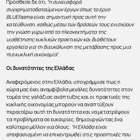
Πρόσθεσε δε ότι
“η συνεισφορά
ΓΩ
συγχρηματοδοτούμενων έργων όπως το έργο
Ν
BLUEfasma είναι σημαντική προς αυτή την
ΣΤ
κατεύθυνση, καθώς μέσω των δράσεών τους ενισχύουν
την γνώση γύρω από τα πλεονεκτήματα της
ΗΝ
υιοθέτησης κυκλικών πρακτικών και διαθέτουν
ΕΠ
εργαλεία για τη διευκόλυνση της μετάβασης προς μια
ΟΧ
πιο κυκλική οικονομία
“.
Η
ΤΗ
Οι δυνατότητες της Ελλάδας
Σ
Αναφερόμενος στην Ελλάδα, υπογράμμισε πως η
ΜΠ
χώρα μας έχει αναμφίβολα μεγάλες δυνατότητες στον
ΛΕ
τομέα της γαλάζιας ανάπτυξης και οι πρακτικές της
ΟΙΚ
κυκλικής οικονομίας μπορούν να αναπτύξουν
ΟΝ
περαιτέρω αυτή τη δυνατότητα και να μετατρέψουν
τα προβλήματα σε ευκαιρίες, δημιουργώντας ένα
ΟΜ
καλύτερο μέλλον για όλους.
“Η Ελλάδα είναι
ΙΑΣ
αποφασισμένη να επικεντρωθεί στις προοπτικές που