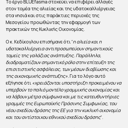
Το έργο BLUEfasma στοχεύει να επιφέρει αλλαγές
ΕΙ
στον τομέα της αλιείας και της υδατοκαλλιέργειας
ΝΑ
στα νησιά και στις παράκτιες περιοχές της
ΓΙΝ
Μεσογείου προωθώντας την εφαρμογή των
πρακτικών της Κυκλικής Οικονομίας.
ΕΙ
ΠΥΛ
Ο κ. Κεδίκογλου επισήμανε ότι “
η αλιεία και η
ΩΝ
υδατοκαλλιέργεια αντιπροσωπεύουν σημαντικούς
ΑΣ
τομείς της γαλάζιας ανάπτυξης. Παράλληλα,
ΕΞ
διαδραματίζουν σημαντικό ρόλο στην επίτευξη της
επισιτιστικής ασφάλειας, των μέσων διαβίωσης και
ΕΙΔΙ
της οικονομικής ανάπτυξης».
Για το λόγο αυτό
ΚΕΥ
εξήγησε ότι
«χρειάζονται υποστήριξη προκειμένου να
ΜΕ
υπερβούν το παλιό μοντέλο γραμμικής οικονομίας και
ΝΩ
να λάβουν μέτρα σύμφωνα και με τις κατευθυντήριες
Ν
γραμμές της Ευρωπαϊκής Πράσινης Συμφωνίας, του
ΕΦ
νέου σχεδίου δράσης της ΕΕ για την κυκλική οικονομία
και του αντίστοιχου εθνικού σχεδίου δράσης
“.
ΑΡ
ΜΟ