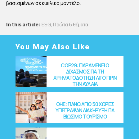
βασισμένων σε κυκλικό μοντέλο.
In this article:
ESG
,
Πρώτα 6 θέματα
You May Also Like
COP29: ΠΑΡΑΜΕΝΕΙ Ο
ΔΙΧΑΣΜΟΣ ΓΙΑ ΤΗ
ΧΡΗΜΑΤΟΔΟΤΗΣΗ ΛΙΓΟ ΠΡΙΝ
ΤΗΝ ΑΥΛΑΙΑ
OHE: ΠΑΝΩ ΑΠΟ 50 ΧΩΡΕΣ
ΥΠΕΓΡΑΨΑΝ ΔΙΑΚΗΡΥΞΗ ΓΙΑ
ΒΙΩΣΙΜΟ ΤΟΥΡΙΣΜΟ