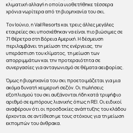
κλιματική αλλαγή η οποία υιοθετήθηκε τέσσερα
χρόνια νωρίτερα από τη βιομηχανία του σκι.
Τον Ιούνιο, η Vail Resorts και τρεις άλλες μεγάλες
εταιρείες σκι υποσχέθηκαν να είναι πιο βιώσιμες σε
71 θέρετρα στη Βόρεια Αμερική. Η δέσμευση
περιλαμβάνει τη μείωση της ενέργειας, την
υπεράσπιση του κλίματος, τη μείωση των
απορριμμάτων και την προτεραιότητα σε
συνεργασίες για ανταγωνισμό σε θέματα αειφορίας.
Όμως η βιομηχανία του σκι προετοιμάζεται για μια
ακόμα δυνατή χειμερινή σεζόν. Οι πωλήσεις
εξοπλισμού του σκι αυξάνονται ήδη κατά τριψήφιο
αριθμό σε εμπόρους λιανικής όπως η REI. Οι ειδικοί
αναφέρουν ότι οι προσδοκίες ανάπτυξης του κλάδου
έρχονται σε αντίθεση με τους στόχους για τη μείωση
εκπομπών του άνθρακα.