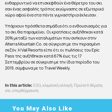
ενθαρρυντικό να επισκεφθούν ένα θέρετρο του σκι
σαν ένας ασφαλής τρόπος εκγύμνασης σε εξωτερικό
χώρο αφού ένα στα πέντε γυμναστήρια έκλεισαν.
Yπάρχουν πρόσθετα σημάδια ότι ο ενθουσιασμός για
το σκι θα παραμείνει. Οι κρατήσεις αυξήθηκαν κατά
20% μεταξύ των καταλυμάτων που ανήκουν στην
Alterra Mountain Co. σε σύγκριση με την περασμένη
σεζόν. Η Vail Resorts είπε ότι οι πωλήσεις του Epic
Pass της αυξήθηκαν κατά 67% έως τις 17
Σεπτεμβρίου σε σύγκριση με την ίδια περίοδο του
2019, σύμφωνα με το Travel Weekly.
In this article:
ESG
,
κλιματική αλλαγή
,
Πρώτα 6 θέματα
,
σκι
,
υπερθέρμανση
You May Also Like