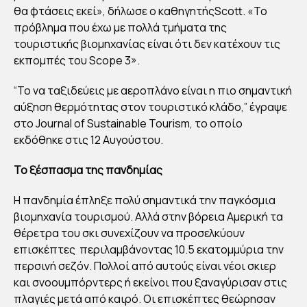
θα φτάσεις εκεί», δήλωσε ο καθηγητήςScott. «Το
πρόβλημα που έχω με πολλά τμήματα της
τουριστικής βιομηχανίας είναι ότι δεν κατέχουν τις
εκπομπές του Scope 3».
“Το να ταξιδεύεις με αεροπλάνο είναι η πιο σημαντική
αύξηση θερμότητας στον τουριστικό κλάδο,” έγραψε
στο Journal of Sustainable Tourism, το οποίο
εκδόθηκε στις 12 Αυγούστου.
Το ξέσπασμα της πανδημίας
Η πανδημία έπληξε πολύ σημαντικά την παγκόσμια
βιομηχανία τουρισμού. Αλλά στην βόρεια Αμερική τα
θέρετρα του σκι συνεχίζουν να προσελκύουν
επισκέπτες περιλαμβάνοντας 10.5 εκατομμύρια την
περσινή σεζόν. Πολλοί από αυτούς είναι νέοι σκιερ
και σνοουμπόρντερς ή εκείνοι που ξαναγύρισαν στις
πλαγιές μετά από καιρό. Οι επισκέπτες θεώρησαν