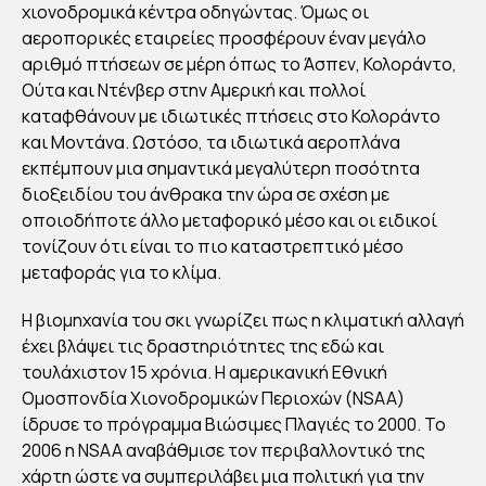
ΚΑΙ
χιονοδρομικά κέντρα οδηγώντας. Όμως οι
ΠΑ
αεροπορικές εταιρείες προσφέρουν έναν μεγάλο
αριθμό πτήσεων σε μέρη όπως το Άσπεν, Κολοράντο,
ΓΚ
Ούτα και Ντένβερ στην Αμερική και πολλοί
ΟΣ
καταφθάνουν με ιδιωτικές πτήσεις στο Κολοράντο
ΜΙΑ
και Μοντάνα. Ωστόσο, τα ιδιωτικά αεροπλάνα
ΥΠ
εκπέμπουν μια σημαντικά μεγαλύτερη ποσότητα
ΕΡ
διοξειδίου του άνθρακα την ώρα σε σχέση με
ΘΕ
οποιοδήποτε άλλο μεταφορικό μέσο και οι ειδικοί
τονίζουν ότι είναι το πιο καταστρεπτικό μέσο
ΡΜ
μεταφοράς για το κλίμα.
ΑΝ
ΣΗ
Η βιομηχανία του σκι γνωρίζει πως η κλιματική αλλαγή
έχει βλάψει τις δραστηριότητες της εδώ και
τουλάχιστον 15 χρόνια. Η αμερικανική Εθνική
By
Στέλλα
Ομοσπονδία Χιονοδρομικών Περιοχών (NSAA)
Αυγου
στάκη
ίδρυσε το πρόγραμμα Βιώσιμες Πλαγιές το 2000. Το
Publish
ed
2006 η ΝSAA αναβάθμισε τον περιβαλλοντικό της
07/01/2
022
χάρτη ώστε να συμπεριλάβει μια πολιτική για την