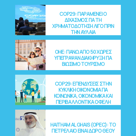
COP29: ΠΑΡΑΜΕΝΕΙ Ο
ΔΙΧΑΣΜΟΣ ΓΙΑ ΤΗ
ΧΡΗΜΑΤΟΔΟΤΗΣΗ ΛΙΓΟ ΠΡΙΝ
ΤΗΝ ΑΥΛΑΙΑ
OHE: ΠΑΝΩ ΑΠΟ 50 ΧΩΡΕΣ
ΥΠΕΓΡΑΨΑΝ ΔΙΑΚΗΡΥΞΗ ΓΙΑ
ΒΙΩΣΙΜΟ ΤΟΥΡΙΣΜΟ
COP29: EΠΕΝΔΥΣΕΙΣ ΣΤΗΝ
ΚΥΚΛΙΚΗ ΟΙΚΟΝΟΜΙΑ ΓΙΑ
ΚΟΙΝΩΝΙΚΑ, ΟΙΚΟΝΟΜΙΚΑ ΚΑΙ
ΠΕΡΙΒΑΛΛΟΝΤΙΚΑ ΟΦΕΛΗ
HAITHAM AL GHAIS (OPEC): ΤΟ
ΠΕΤΡΕΛΑΙΟ ΕΙΝΑΙ ΔΩΡΟ ΘΕΟΥ