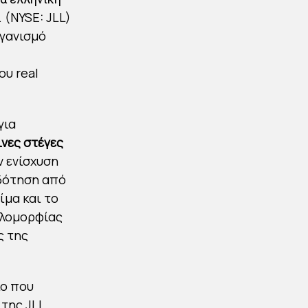
ΣΤΗΝ
. (NYSE: JLL)
BABYLONGARDENS
ργανισμό
By
Στέλλα Αυγουστάκη
ου real
Published
15/05/2022
για
ινες στέγες
ν ενίσχυση
οδότηση από
ίμα και το
ιλομορφίας
ς της
ιο που
 της JLL