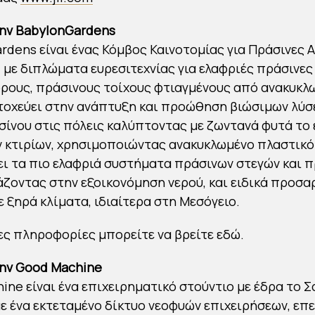
την BabylonGardens
rdens είναι ένας Κόμβος Καινοτομίας για Πράσινες 
, με διπλώματα ευρεσιτεχνίας για ελαφριές πράσινες
ρους, πράσινους τοίχους φτιαγμένους από ανακυκλ
τοχεύει στην ανάπτυξη και προώθηση βιώσιμων λύσ
ίνου στις πόλεις καλύπτοντας με ζωντανά φυτά το
 κτιρίων, χρησιμοποιώντας ανακυκλωμένο πλαστικό
ι τα πιο ελαφριά συστήματα πράσινων στεγών και 
άζοντας στην εξοικονόμηση νερού, και ειδικά προσ
ε ξηρά κλίματα, ιδιαίτερα στη Μεσόγειο.
ς πληροφορίες μπορείτε να βρείτε εδώ.
την Good Machine
ine είναι ένα επιχειρηματικό στούντιο με έδρα το Σ
ε ένα εκτεταμένο δίκτυο νεοφυών επιχειρήσεων, επ