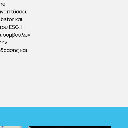
ine
 αναπτύσσει
bator και
του ESG. Η
αι συμβούλων
την
ίδρασης και