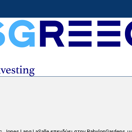
ς Jones Lang LaSalle επενδύει στην BabylonGardens, μ