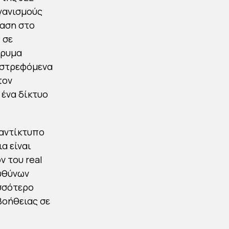
γανισμούς
φαση στο
 σε
δρυμα
πιστρεφόμενα
τον
 ένα δίκτυο
 αντίκτυπο
α είναι
ν του real
ευθύνων
ισσότερο
βοήθειας σε