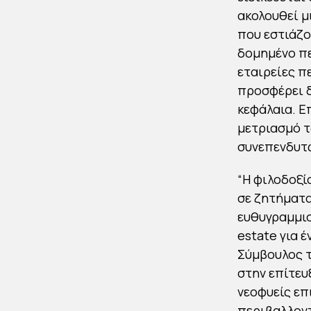
ακολουθεί μ
που εστιάζο
δομημένο π
εταιρείες π
προσφέρει δ
κεφάλαια. Ε
μετριασμό τ
συνεπενδυτ
“Η φιλοδοξί
σε ζητήματα
ευθυγραμμισ
estate για έ
Σύμβουλος τ
στην επίτευ
νεοφυείς επ
περιβαλλοντ