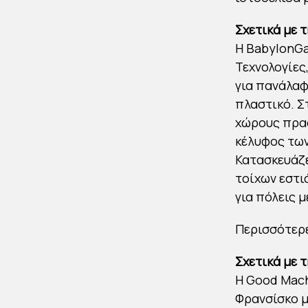
Σχετικά με 
Η BabylonGa
Τεχνολογίες
για πανάλαφ
πλαστικό. Σ
χώρους πρασ
κέλυφος των
Κατασκευάζε
τοίχων εστι
για πόλεις μ
Περισσότερε
Σχετικά με 
Η Good Mach
Φρανσίσκο μ