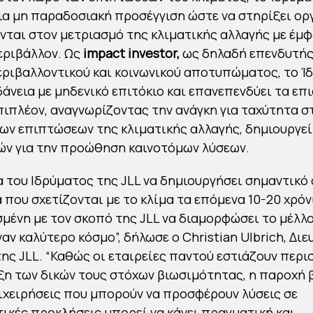
ια μη παραδοσιακή προσέγγιση ώστε να στηρίξει ορ
νται στον μετριασμό της κλιματικής αλλαγής με έμ
εριβάλλον. Ως
impact investor,
ως δηλαδή επενδυτής
εριβαλλοντικού και κοινωνικού αποτυπώματος, το Ί
άνεια με μηδενικό επιτόκιο και επανεπενδύει τα ε
πιπλέον, αναγνωρίζοντας την ανάγκη για ταχύτητα σ
ων επιπτώσεων της κλιματικής αλλαγής, δημιουργεί
ών για την προώθηση καινοτόμων λύσεων.
α του Ιδρύματος της JLL να δημιουργήσει σημαντικό
 που σχετίζονται με το κλίμα τα επόμενα 10-20 χρόνι
μένη με τον σκοπό της JLL να διαμορφώσει το μέλλο
ναν καλύτερο κόσμο”, δήλωσε ο Christian Ulbrich, Δι
ης JLL. “Καθώς οι εταιρείες παντού εστιάζουν περ
ξη των δικών τους στόχων βιωσιμότητας, η παροχή 
ιχειρήσεις που μπορούν να προσφέρουν λύσεις σε
ικές προκλήσεις μπορεί να κάνει πραγματική και