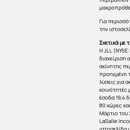
μακροπρόθε
Για περισσό
την ιστοσελ
Σχετικά με τ
Η JLL (NYSE:
διαχείριση 
ακίνητης πε
προηγμένη τ
λύσεις για 
κοινότητές μ
έσοδα 19,4 
80 χώρες κα
Μάρτιο του 
LaSalle Inc
ιστοσελίδα