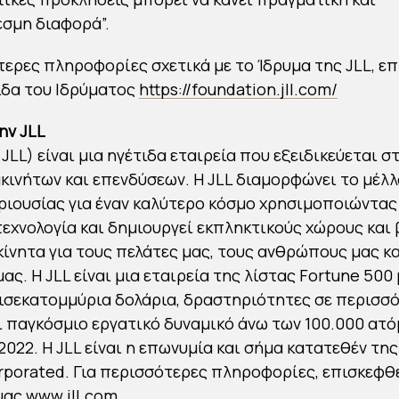
σμη διαφορά”.
τερες πληροφορίες σχετικά με το Ίδρυμα της JLL, ε
ίδα του Ιδρύματος
https://foundation.jll.com/
ην JLL
 JLL) είναι μια ηγέτιδα εταιρεία που εξειδικεύεται σ
ακινήτων και επενδύσεων. Η JLL διαμορφώνει το μέλλ
ριουσίας για έναν καλύτερο κόσμο χρησιμοποιώντας
εχνολογία και δημιουργεί εκπληκτικούς χώρους και
ακίνητα για τους πελάτες μας, τους ανθρώπους μας κα
ας. Η JLL είναι μια εταιρεία της λίστας Fortune 500
δισεκατομμύρια δολάρια, δραστηριότητες σε περισσ
ι παγκόσμιο εργατικό δυναμικό άνω των 100.000 ατ
2022. Η JLL είναι η επωνυμία και σήμα κατατεθέν τη
orporated. Για περισσότερες πληροφορίες, επισκεφθ
 μας
www.jll.com