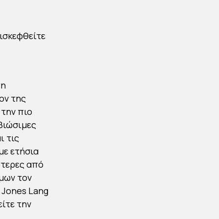
πισκεφθείτε
τη
ον της
 την πιο
 βιώσιμες
ι τις
 με ετήσια
ότερες από
όμων τον
ς Jones Lang
είτε την