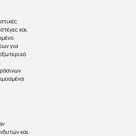
Αστικές
 στέγες και
ωμένο
εων για
 εξωτερικό
.
πράσινων
αρμοσμένα
αν
ενδυτών και