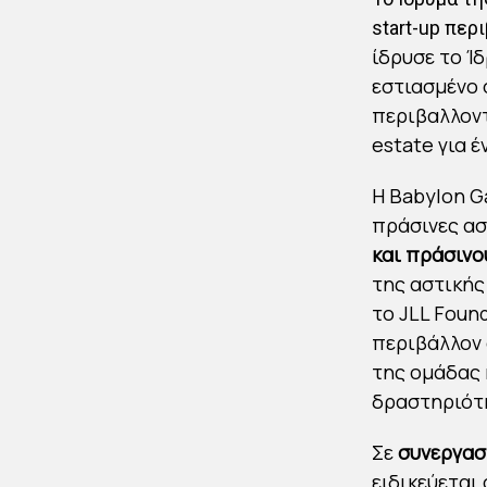
start-up πε
ίδρυσε το Ί
εστιασμένο
περιβαλλοντ
estate για 
Η Babylon G
πράσινες ασ
και πράσινο
της αστικής
το JLL Foun
περιβάλλον 
της ομάδας 
δραστηριότη
Σε
συνεργασ
ειδικεύεται