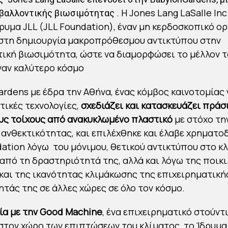
. Η Jones Lang LaSalle Inc
ριβαλλοντικής βιωσιμότητας
δρυμα JLL (JLL Foundation), έναν μη κερδοσκοπικό ο
 στη δημιουργία μακροπρόθεσμου αντικτύπου στην
ική βιωσιμότητα, ώστε να διαμορφώσει το μέλλον τ
έναν καλύτερο κόσμο
ardens με έδρα την Αθήνα, ένας κόμβος καινοτομίας 
τικές τεχνολογίες,
σχεδιάζει και κατασκευάζει πράσ
υς τοίχους από ανακυκλωμένο πλαστικό
με στόχο τη
 ανθεκτικότητας, και επιλέχθηκε και έλαβε χρηματ
dation λόγω του μόνιμου, θετικού αντικτύπου στο κλ
από τη δραστηριότητά της, αλλά και λόγω της ποικ
και της ικανότητας κλιμάκωσης της επιχειρηματική
τάς της σε άλλες χώρες σε όλο τον κόσμο.
ία με την Good Machine
, ένα επιχειρηματικό στούντ
 στον χώρο των επιπτώσεων του κλίματος, το Ίδρυμα