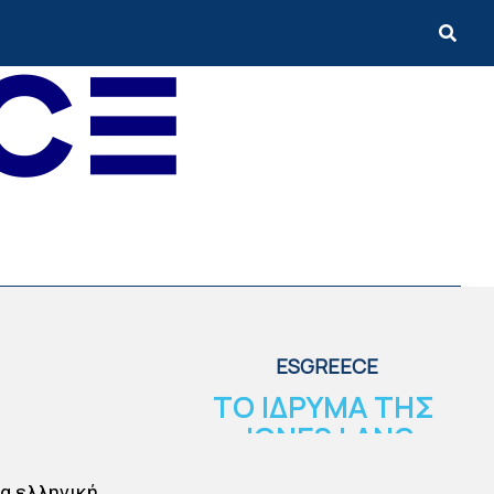
ESGREECE
ΤΟ ΙΔΡΥΜΑ ΤΗΣ
JONES LANG
LASALLE ΕΠΕΝΔΥΕΙ
ια ελληνική