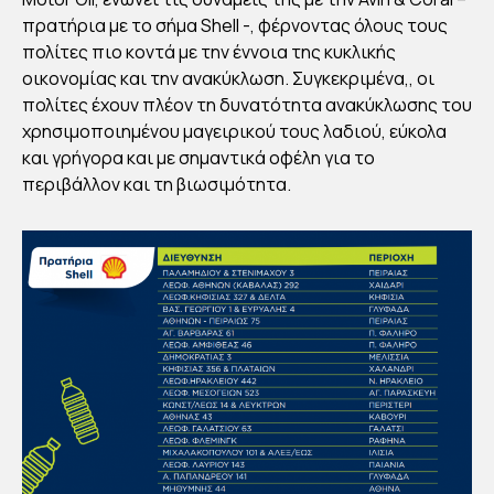
“ΠΡ
πρατήρια με το σήμα Shell -, φέρνοντας όλους τους
ΑΣΙ
πολίτες πιο κοντά με την έννοια της κυκλικής
ΝΟ
οικονομίας και την ανακύκλωση. Συγκεκριμένα,, οι
πολίτες έχουν πλέον τη δυνατότητα ανακύκλωσης του
ΛΑ
χρησιμοποιημένου μαγειρικού τους λαδιού, εύκολα
ΔΙ”
και γρήγορα και με σημαντικά οφέλη για το
ΣΤ
περιβάλλον και τη βιωσιμότητα.
Α
ΠΡ
ΑΤ
ΗΡΙ
Α
AVI
N &
SH
ELL