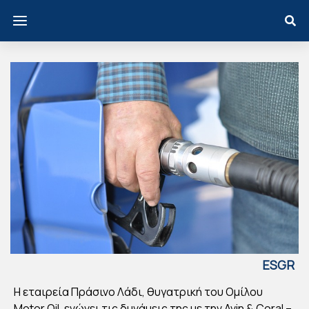
ESGR
EECE
H εταιρεία Πράσινο Λάδι, θυγατρική του Ομίλου
TO
Motor Oil, ενώνει τις δυνάμεις της με την Avin & Coral –