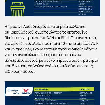
By
Στέλλα
Αυγου
στάκη
Publish
ed
01/04/2
023
Η Πράσινο Λάδι διευρύνει τα σημεία συλλογής
οικιακού λαδιού, αξιοποιώντας το εκτεταμένο
δίκτυο των πρατηρίων AVIN και Shell. Πιο αναλυτικά,
για αρχή 32 συνολικά πρατήρια, 10 της εταιρείας AVIN
και 22 της Shell, έχουν τοποθετήσει ειδικούς κάδους
για την ανακύκλωση του χρησιμοποιημένου
μαγειρικού λαδιού, με στόχο περισσότερα πρατήρια
του δικτύου, σε βάθος χρόνου, να διαθέτουν τους
ειδικούς κάδους.