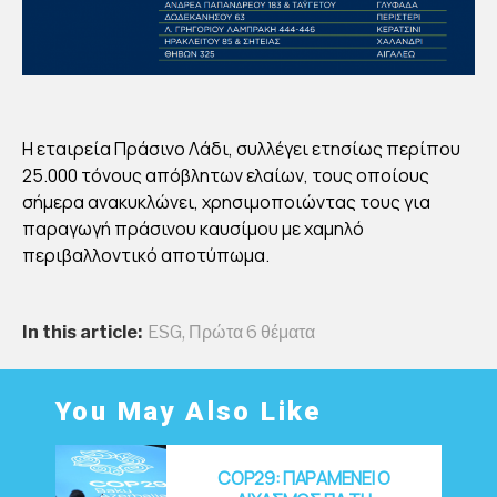
Η εταιρεία Πράσινο Λάδι, συλλέγει ετησίως περίπου
25.000 τόνους απόβλητων ελαίων, τους οποίους
σήμερα ανακυκλώνει, χρησιμοποιώντας τους για
παραγωγή πράσινου καυσίμου με χαμηλό
περιβαλλοντικό αποτύπωμα.
In this article:
ESG
,
Πρώτα 6 θέματα
You May Also Like
COP29: ΠΑΡΑΜΕΝΕΙ Ο