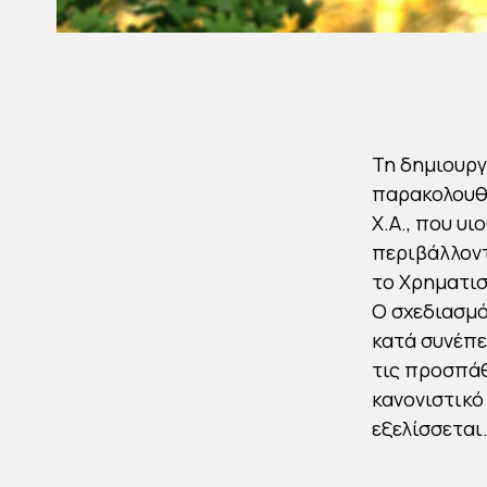
Τη δημιουργ
παρακολουθε
Χ.Α., που υ
περιβάλλοντ
τo Χρηματισ
Ο σχεδιασμό
κατά συνέπε
τις προσπάθ
κανονιστικ
εξελίσσεται