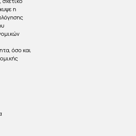
, σχετικό
κυψε η
ολόγησης
ου
νομικών
ητα, όσο και
νομικής
α