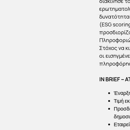
διακίνησε τ
ερωτηματολό
δυνατότητα
(ESG scorin
προσδιορίζ
Πληροφοριών
Στόχος να κ
οι εισηγμέν
πληροφόρη
ΙN BRIEF – 
Έναρξη
Τιμή ε
Προσδι
δημοσι
Εταιρε