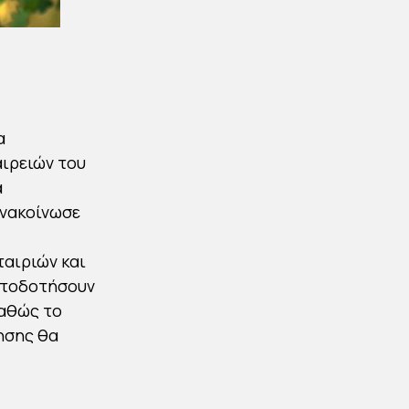
α
ιρειών του
α
ανακοίνωσε
ταιριών και
ατοδοτήσουν
καθώς το
ησης θα