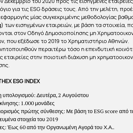
ον Δεκέμβριο του 2020 προς τις εισηγμένες εταιρείες
γιο για τις ESG δράσεις τους. Από την μελέτη, προέ
 εφαρμογής μίας συγκεκριμένης μεθοδολογίας βαθμ
g) των εισηγμένων εταιρειών, με βάση τα στοιχεία, π
ονται στον Οδηγό Δημοσιοποίησης μη Χρηματοοικο
, που εξέδωσε το 2019 το Χρηματιστήριο Αθηνών.
ινητοποιηθούν περαιτέρω τόσο η επενδυτική κοινότ
ες εταιρείες στην ποιοτική διάχυση μη χρηματοοικο
σης.
ATHEX ESG INDEX
 υπολογισμού: Δευτέρα, 2 Αυγούστου
κκίνησης: 1.000 μονάδες
ορισμός πρώτης σύνθεσης: Με βάση το ESG score από τ
ευμένα στοιχεία του 2019
ίες: Έως 60 από την Οργανωμένη Αγορά του Χ.Α..