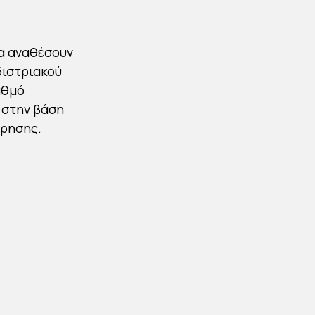
α αναθέσουν
διστριακού
αθμό
 στην βάση
όρησης.