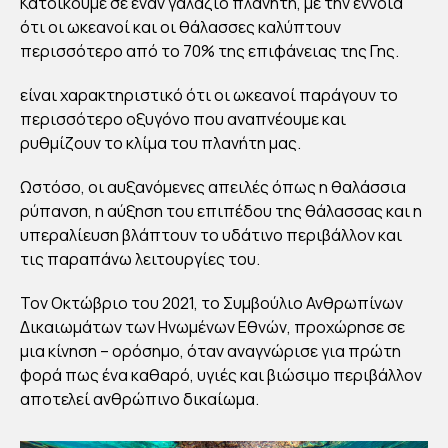
Κατοικούμε σε έναν γαλάζιο πλανήτη, με την έννοια
EP:
ότι οι ωκεανοί και οι θάλασσες καλύπτουν
ΠΕ
περισσότερο από το 70% της επιφάνειας της Γης.
ΝΤ
είναι χαρακτηριστικό ότι οι ωκεανοί παράγουν το
Ε
περισσότερο οξυγόνο που αναπνέουμε και
ΛΟ
ρυθμίζουν το κλίμα του πλανήτη μας.
ΓΟΙ
Ωστόσο, οι αυξανόμενες απειλές όπως η θαλάσσια
ΠΟ
ρύπανση, η αύξηση του επιπέδου της θάλασσας και η
Υ Η
υπεραλίευση βλάπτουν το υδάτινο περιβάλλον και
ΘΑ
τις παραπάνω λειτουργίες του.
ΛΑ
ΣΣ
Τον Οκτώβριο του 2021, το Συμβούλιο Ανθρωπίνων
Δικαιωμάτων των Ηνωμένων Εθνών, προχώρησε σε
Α
μια κίνηση – ορόσημο, όταν αναγνώρισε για πρώτη
ΣΥ
φορά πως ένα καθαρό, υγιές και βιώσιμο περιβάλλον
ΝΔ
αποτελεί ανθρώπινο δικαίωμα.
ΕΕ
ΤΑΙ