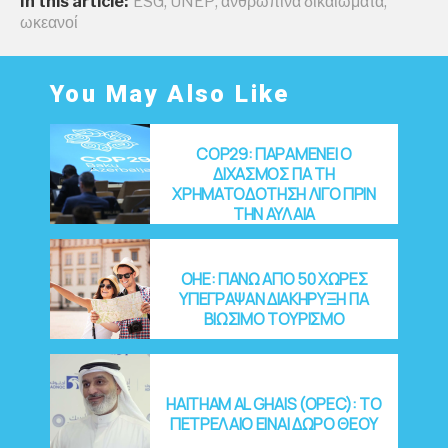
In this article:
ESG
,
UNEP
,
ανθρώπινα δικαιώματα
,
ωκεανοί
You May Also Like
COP29: ΠΑΡΑΜΕΝΕΙ Ο
ΔΙΧΑΣΜΟΣ ΓΙΑ ΤΗ
ΧΡΗΜΑΤΟΔΟΤΗΣΗ ΛΙΓΟ ΠΡΙΝ
ΤΗΝ ΑΥΛΑΙΑ
OHE: ΠΑΝΩ ΑΠΟ 50 ΧΩΡΕΣ
ΥΠΕΓΡΑΨΑΝ ΔΙΑΚΗΡΥΞΗ ΓΙΑ
ΒΙΩΣΙΜΟ ΤΟΥΡΙΣΜΟ
HAITHAM AL GHAIS (OPEC): ΤΟ
ΠΕΤΡΕΛΑΙΟ ΕΙΝΑΙ ΔΩΡΟ ΘΕΟΥ