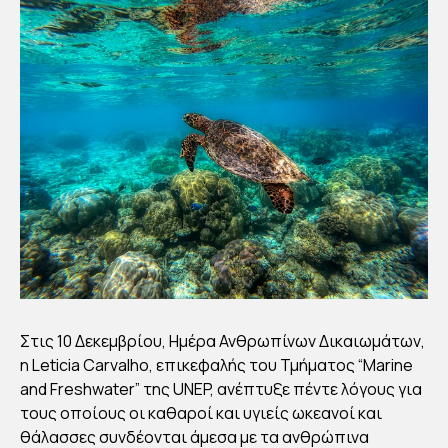
ΜΕ
ΤΑ
ΑΝ
ΘΡ
ΩΠΙ
ΝΑ
ΔΙΚ
ΑΙΩ
ΜΑ
ΤΑ
By
Στις 10 Δεκεμβρίου, Ημέρα Ανθρωπίνων Δικαιωμάτων,
Στέλλα
Αυγου
η Leticia Carvalho, επικεφαλής του Τμήματος “Marine
στάκη
Publish
and Freshwater” της UNEP, ανέπτυξε πέντε λόγους για
ed
17/12/20
τους οποίους οι καθαροί και υγιείς ωκεανοί και
21
θάλασσες συνδέονται άμεσα με τα ανθρώπινα