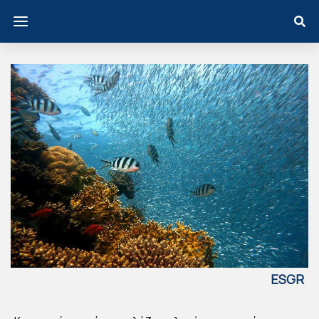
ESGR
EECE
UN