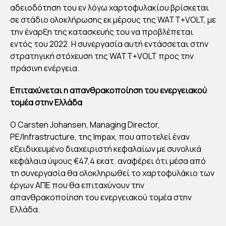
GE
αδειοδότηση του εν λόγω χαρτοφυλακίου βρίσκεται
σε στάδιο ολοκλήρωσης εκ μέρους της WATT+VOLT, με
ME
την έναρξη της κατασκευής του να προβλέπεται
NT:
εντός του 2022. Η συνεργασία αυτή εντάσσεται στην
ΑΝ
στρατηγική στόχευση της WATT+VOLT προς την
ΑΠ
πράσινη ενέργεια.
ΤΥ
Επιταχύνεται η απανθρακοποίηση του ενεργειακού
ΣΣ
τομέα στην Ελλάδα
ΟΥ
Ν
Ο Carsten Johansen, Managing Director,
ΤΟ
PE/Infrastructure, της Impax, που αποτελεί έναν
PO
εξειδικευμένο διαχειριστή κεφαλαίων με συνολικά
κεφάλαια ύψους €47,4 εκατ. αναφέρει ότι μέσα από
RTF
τη συνεργασία θα ολοκληρωθεί το χαρτοφυλάκιο των
OLI
έργων ΑΠΕ που θα επιταχύνουν την
O
απανθρακοποίηση του ενεργειακού τομέα στην
ΦΩ
Ελλάδα.
ΤΟ