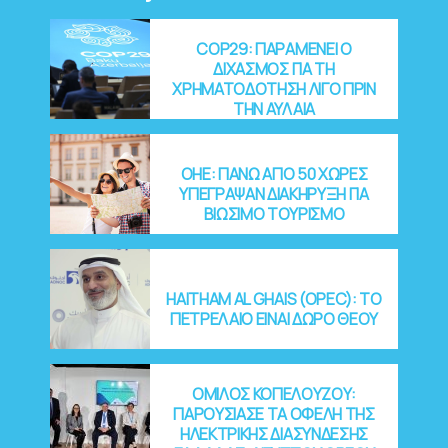
15/02/2
022
COP29: ΠΑΡΑΜΕΝΕΙ Ο
ΔΙΧΑΣΜΟΣ ΓΙΑ ΤΗ
ΧΡΗΜΑΤΟΔΟΤΗΣΗ ΛΙΓΟ ΠΡΙΝ
ΤΗΝ ΑΥΛΑΙΑ
OHE: ΠΑΝΩ ΑΠΟ 50 ΧΩΡΕΣ
ΥΠΕΓΡΑΨΑΝ ΔΙΑΚΗΡΥΞΗ ΓΙΑ
ΒΙΩΣΙΜΟ ΤΟΥΡΙΣΜΟ
HAITHAM AL GHAIS (OPEC): ΤΟ
ΠΕΤΡΕΛΑΙΟ ΕΙΝΑΙ ΔΩΡΟ ΘΕΟΥ
ΟΜΙΛΟΣ ΚΟΠΕΛΟΥΖΟΥ:
ΠΑΡΟΥΣΙΑΣΕ ΤΑ ΟΦΕΛΗ ΤΗΣ
ΗΛΕΚΤΡΙΚΗΣ ΔΙΑΣΥΝΔΕΣΗΣ