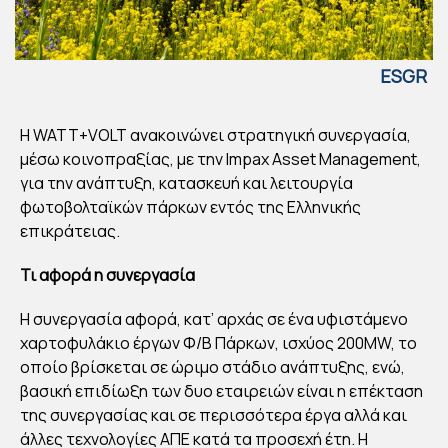
ESGR
EECE
WA
H WATT+VOLT ανακοινώνει στρατηγική συνεργασία,
TT
μέσω κοινοπραξίας, με την Impax Asset Management,
+V
για την ανάπτυξη, κατασκευή και λειτουργία
φωτοβολταϊκών πάρκων εντός της Ελληνικής
OLT
επικράτειας.
&
IMP
Τι αφορά η συνεργασία
AX
Η συνεργασία αφορά, κατ’ αρχάς σε ένα υφιστάμενο
AS
χαρτοφυλάκιο έργων Φ/Β Πάρκων, ισχύος 200MW, το
SE
οποίο βρίσκεται σε ώριμο στάδιο ανάπτυξης, ενώ,
T
βασική επιδίωξη των δυο εταιρειών είναι η επέκταση
MA
της συνεργασίας και σε περισσότερα έργα αλλά και
NA
άλλες τεχνολογίες ΑΠΕ κατά τα προσεχή έτη. Η