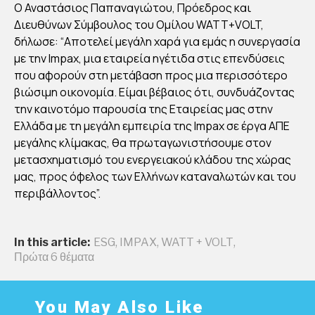
Ο Αναστάσιος Παπαναγιώτου, Πρόεδρος και
ΒΟ
Διευθύνων Σύμβουλος του Ομίλου WATT+VOLT,
ΛΤΑ
δήλωσε: “Αποτελεί μεγάλη χαρά για εμάς η συνεργασία
ΪΚΩ
με την Impax, μια εταιρεία ηγέτιδα στις επενδύσεις
Ν
που αφορούν στη μετάβαση προς μια περισσότερο
ΠΑ
βιώσιμη οικονομία. Είμαι βέβαιος ότι, συνδυάζοντας
ΡΚ
την καινοτόμο παρουσία της Εταιρείας μας στην
Ελλάδα με τη μεγάλη εμπειρία της Impax σε έργα ΑΠΕ
ΩΝ
μεγάλης κλίμακας, θα πρωταγωνιστήσουμε στον
ΣΤ
μετασχηματισμό του ενεργειακού κλάδου της χώρας
ΗΝ
μας, προς όφελος των Ελλήνων καταναλωτών και του
ΕΛ
περιβάλλοντος”.
ΛΑ
ΔΑ
In this article:
ESG
,
IMPAX
,
WATT + VOLT
,
Πρώτα 6 θέματα
By
Στέλλα
Αυγου
στάκη
Publish
You May Also Like
ed