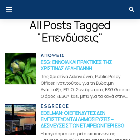
All Posts Tagged
"επενδύσεις"
ΑΠΟΨΕΙΣ
ESG: ΕΝΝΟΙΑ ΚΑΙ ΠΡΑΚΤΙΚΕΣ ΤΗΣ
ΧΡΙΣΤΙΝΑΣ ΔΕΛΗΓΙΑΝΝΗ
Της Χριστίνα Δεληγιάννη, Public Policy
Officer, Ινστιτούτου για τη Βιώσιμη
Ανάπτυξη, EPLO, Συνιδρύτρια, ESG Greece
Ο όρος «ESG» έχει μπει για τα καλά στην...
ESGREECE
EDELMAN: ΟΙ ΕΠΕΝΔΥΤΕΣ ΔΕΝ
ΕΜΠΙΣΤΕΥΟΝΤΑΙ ΔΗΜΟΣΙΕΥΣΕΙΣ –
ΔΕΣΜΕΥΣΕΙΣ ΤΩΝ ΕΤΑΙΡΕΙΩΝ ΠΕΡΙ ESG
Η παγκόσμια εταιρεία επικοινωνίας