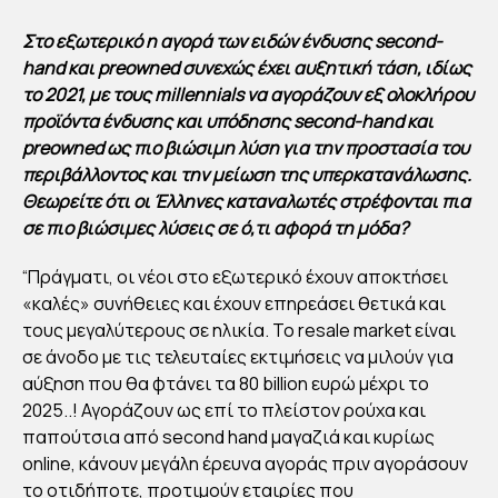
Στο εξωτερικό η αγορά των ειδών ένδυσης second-
hand και preowned συνεχώς έχει αυξητική τάση, ιδίως
το 2021, με τους millennials να αγοράζουν εξ ολοκλήρου
προϊόντα ένδυσης και υπόδησης second-hand και
preowned ως πιο βιώσιμη λύση για την προστασία του
περιβάλλοντος και την μείωση της υπερκατανάλωσης.
Θεωρείτε ότι οι Έλληνες καταναλωτές στρέφονται πια
σε πιο βιώσιμες λύσεις σε ό,τι αφορά τη μόδα?
“Πράγματι, οι νέοι στο εξωτερικό έχουν αποκτήσει
«καλές» συνήθειες και έχουν επηρεάσει θετικά και
τους μεγαλύτερους σε ηλικία. Το resale market είναι
σε άνοδο με τις τελευταίες εκτιμήσεις να μιλούν για
αύξηση που θα φτάνει τα 80 billion ευρώ μέχρι το
2025..! Αγοράζουν ως επί το πλείστον ρούχα και
παπούτσια από second hand μαγαζιά και κυρίως
online, κάνουν μεγάλη έρευνα αγοράς πριν αγοράσουν
το οτιδήποτε, προτιμούν εταιρίες που