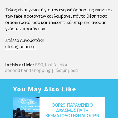
Τέλος είναι γνωστή για την ενεργή δράση της εναντίον
των fake προϊόντων και λαμβάνει πάντα θέση τόσο
διαδικτυακά, όσο και τηλεοπτικά υπέρ της αγοράς
γνήσιων προϊόντων.
Στέλλα Αυγουστάκη
stella@notice.gr
In this article:
ESG
,
fast fashion
,
second hand shopping
,
βιώσιμη μόδα
You May Also Like
COP29: ΠΑΡΑΜΕΝΕΙ Ο
ΔΙΧΑΣΜΟΣ ΓΙΑ ΤΗ
ΧΡΗΜΑΤΟΔΟΤΗΣΗ ΛΙΓΟ ΠΡΙΝ