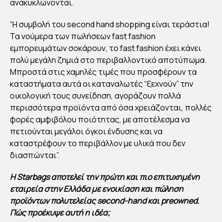
ΥΛΟ
ανακυκλώνονται.
Υ
“Η συμβολή του second hand shopping είναι τεράστια!
(ST
Τα νούμερα των πωλήσεων fast fashion
AR
εμπορευμάτων σοκάρουν, το fast fashion έχει κάνει
BA
πολύ μεγάλη ζημιά στο περιβαλλοντικό αποτύπωμα.
GS)
Μπροστά στις χαμηλές τιμές που προσφέρουν τα
:
καταστήματα αυτά οι καταναλωτές “ξεχνούν” την
οικολογική τους συνείδηση, αγοράζουν πολλά
“ΤΕ
περισσότερα προϊόντα από όσα χρειάζονται, πολλές
ΡΑ
φορές αμφιβόλου ποιότητας, με αποτέλεσμα να
ΣΤΙ
πετιούνται μεγάλοι όγκοι ένδυσης και να
Α Η
καταστρέφουν το περιβάλλον με υλικά που δεν
ΣΥ
διασπώνται”.
ΜΒ
Η Starbags αποτελεί την πρώτη και πιο επιτυχημένη
ΟΛ
εταιρεία στην Ελλάδα με ενοικίαση και πώληση
Η
προϊόντων πολυτελείας second-hand και preowned.
ΤΟ
Πώς προέκυψε αυτή η ιδέα;