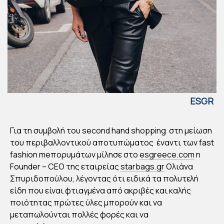
ESGR
EECE
ΟΛΙ
Για τη συμβολή του second hand shopping στη μείωση
ΑΝ
του περιβαλλοντικού αποτυπώματος έναντι των fast
Α
fashion meπορυμάτων μίλησε στο
esgreece.com
η
Founder – CΕΟ της εταιρείας
starbags.gr
Ολιάνα
ΣΠ
Σπυριδοπούλου, λέγοντας ότι ειδικά τα πολυτελή
ΥΡΙ
είδη που είναι φτιαγμένα από ακριβές και καλής
ΔΟ
ποιότητας πρώτες ύλες μπορούν και να
ΠΟ
μεταπωλούνται πολλές φορές και να