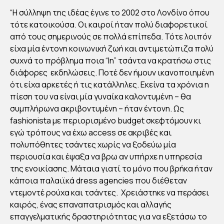
Υ
“H σύλληψη της ιδέας έγινε το 2002 στο Λονδίνο όπου
SE
τότε κατοικούσα. Oι καιροί ήταν πολύ διαφορετικοί
CO
από τους σημερινούς σε πολλά επίπεδα. Τότε λοιπόν
ND
είχα μία έντονη κοινωνική ζωή και αντιμετώπιζα πολύ
HA
συχνά το πρόβλημα ποια “In” τσάντα να κρατήσω στις
ND
διάφορες εκδηλώσεις. Ποτέ δεν ήμουν ικανοποιημένη
SH
ότι είχα αρκετές ή τις κατάλληλες. Εκείνα τα χρόνια η
πίεση του να είναι μία γυναίκα καλοντυμένη – θα
OP
συμπλήρωνα ακριβοντυμένη – ήταν έντονη. Ως
PIN
fashionista με περιορισμένο budget σκεφτόμουν κι
G
εγώ τρόπους να έχω access σε ακριβές και
ΣΤ
πολυπόθητες τσάντες χωρίς να ξοδεύω μία
Η
περιουσία και έψαξα να βρω αν υπήρχε η υπηρεσία
ΒΙΩ
της ενοικίασης. Μάταια γιατί το μόνο που βρήκα ήταν
κάποια παλαιϊκά dress agencies που διέθεταν
ΙΣΜ
ντεμοντέ ρούχα και τσάντες. Χρειάστηκε να περάσει
ΟΤ
καιρός, ένας επαναπατρισμός και αλλαγής
ΗΤ
επαγγελματικής δραστηριότητας για να εξετάσω το