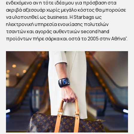
Α
ενδεχόμενο αν η τότε ιδέα μου για πρόσβαση στα
ΤΟ
ακριβά αξεσουάρ χωρίς μεγάλο κόστος θα μπορούσε
Υ
να υλοποιηθεί ως business. H Starbags ως
ηλεκτρονική υπηρεσία ενοικίασης πολυτελών
ΠΕ
τσαντών και αγοράς αυθεντικών second hand
ΡΙΒ
προϊόντων πήρε σάρκα και οστά το 2005 στην Αθήνα”.
ΑΛ
ΛΟ
ΝΤ
ΟΣ”
By
Στέλλα
Αυγου
στάκη
Publish
ed
21/01/2
022