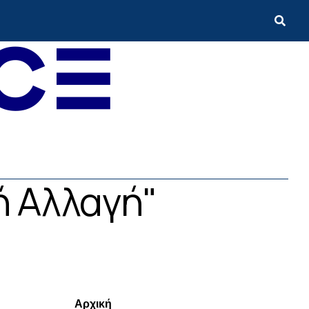
ή Αλλαγή"
Menui
Αρχική