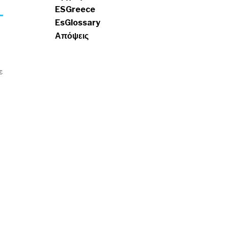
ESGreece
–
EsGlossary
Απόψεις
ε