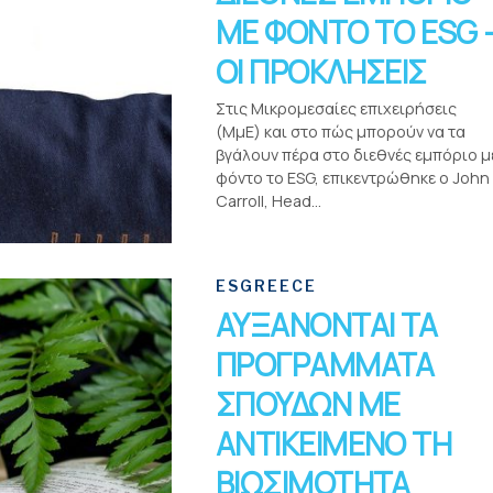
ΜΕ ΦΟΝΤΟ ΤΟ ESG 
ΟΙ ΠΡΟΚΛΗΣΕΙΣ
Στις Μικρομεσαίες επιχειρήσεις
(ΜμΕ) και στο πώς μπορούν να τα
βγάλουν πέρα στο διεθνές εμπόριο μ
φόντο το ESG, επικεντρώθηκε ο John
Carroll, Head...
ESGREECE
ΑΥΞΑΝΟΝΤΑΙ ΤΑ
ΠΡΟΓΡΑΜΜΑΤΑ
ΣΠΟΥΔΩΝ ΜΕ
ΑΝΤΙΚΕΙΜΕΝΟ ΤΗ
ΒΙΩΣΙΜΟΤΗΤΑ