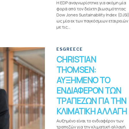
Η EDP αναγνωρίστηκε για ακόμη μία
φορά από τον δείκτη βιωσιμότητας
Dow Jones Sustainability Index (DJSI
ως μία εκ των παγκόσμιων εταιρειών
με τις...
ESGREECE
CHRISTIAN
THOMSEN:
ΑΥΞΗΜΕΝΟ ΤΟ
ΕΝΔΙΑΦΕΡΟΝ ΤΩΝ
ΤΡΑΠΕΖΩΝ ΓΙΑ ΤΗΝ
ΚΛΙΜΑΤΙΚΗ ΑΛΛΑΓΗ
Αυξημένο είναι το ενδιαφέρον των
τραπεζών για την κλιματική αλλαγή.