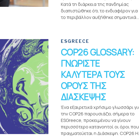
Kατά τη διάρκεια της πανδημίας
διαπιστώθηκε ότι το ενδιαφέρον για
το περιβάλλον αυξήθηκε σημαντικά...
ESGREECE
COP26 GLOSSARY:
ΓΝΩΡΙΣΤΕ
ΚΑΛΥΤΕΡΑ ΤΟΥΣ
ΟΡΟΥΣ ΤΗΣ
ΔΙΑΣΚΕΨΗΣ
Ένα εξαιρετικά χρήσιμο γλωσσάρι γι
την COP26 παρουσιάζει σήμερα το
ESGreece, προκειμένου να γίνουν
περισσότερο κατανοητοί οι όροι που
πραγματεύεται η Διάσκεψη. COP26 Η..